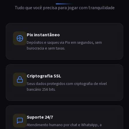
Tudo que você precisa para jogar com tranquilidade
Pix instantâneo
Depósitos e saques via Pix em segundos, sem
burocracia e sem taxas.
Criptografia SSL
Seus dados protegidos com criptografia de nível
bancário 256 bits.
Suporte 24/7
Atendimento humano por chat e WhatsApp, a