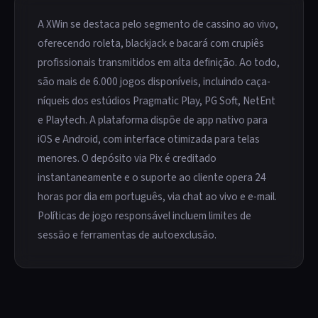
A XWin se destaca pelo segmento de cassino ao vivo,
oferecendo roleta, blackjack e bacará com crupiês
profissionais transmitidos em alta definição. Ao todo,
são mais de 6.000 jogos disponíveis, incluindo caça-
níqueis dos estúdios Pragmatic Play, PG Soft, NetEnt
e Playtech. A plataforma dispõe de app nativo para
iOS e Android, com interface otimizada para telas
menores. O depósito via Pix é creditado
instantaneamente e o suporte ao cliente opera 24
horas por dia em português, via chat ao vivo e e-mail.
Políticas de jogo responsável incluem limites de
sessão e ferramentas de autoexclusão.