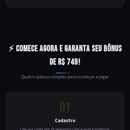
⚡ Comece Agora e Garanta seu Bônus
de R$ 749!
Quatro passos simples para começar a jogar
01
Cadastro
Crie sua conta em 30 segundos com e-mail e telefone.