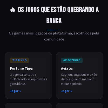
🔥 Os Jogos que Estão Quebrando a
Banca
Os games mais jogados da plataforma, escolhidos pela
comunidade
TIGRINHO
AVIÃOZINHO
Fortune Tiger
Aviator
O tigre da sorte traz
Cash out antes que o avião
multiplicadores explosivos e
decole. Quanto mais alto,
giros bônus.
maior o prêmio.
Jogar
Jogar