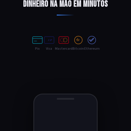
Dinheiro na Mão em Minutos
Pix
Visa
Mastercard
Bitcoin
Ethereum