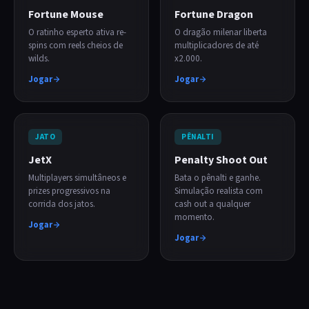
Fortune Mouse
Fortune Dragon
O ratinho esperto ativa re-
O dragão milenar liberta
spins com reels cheios de
multiplicadores de até
wilds.
x2.000.
Jogar
Jogar
JATO
PÊNALTI
JetX
Penalty Shoot Out
Multiplayers simultâneos e
Bata o pênalti e ganhe.
prizes progressivos na
Simulação realista com
corrida dos jatos.
cash out a qualquer
momento.
Jogar
Jogar