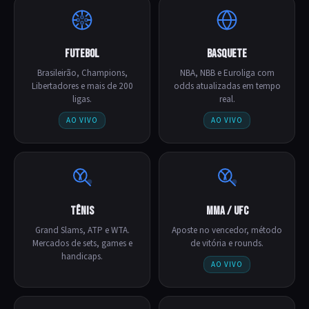
Futebol
Basquete
Brasileirão, Champions,
NBA, NBB e Euroliga com
Libertadores e mais de 200
odds atualizadas em tempo
ligas.
real.
AO VIVO
AO VIVO
Tênis
MMA / UFC
Grand Slams, ATP e WTA.
Aposte no vencedor, método
Mercados de sets, games e
de vitória e rounds.
handicaps.
AO VIVO