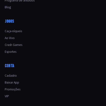
Programa de afiliados
Blog
Jogos
Caça-níqueis
Ao Vivo
Crash Games
Esportes
Conta
Cadastro
Baixar App
Promoções
VIP