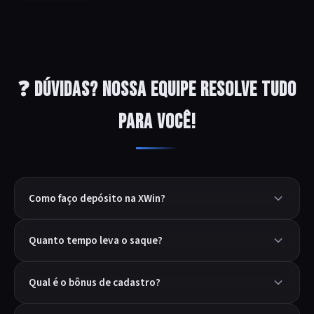
❓ Dúvidas? Nossa Equipe Resolve Tudo
para Você!
Como faço depósito na XWin?
Basta acessar sua conta, clicar em "Depositar", escolher Pix
Quanto tempo leva o saque?
e escanear o QR code ou copiar a chave. O saldo cai em
segundos, sem taxas. Também aceitamos Visa, Mastercard,
Saques via Pix são processados em até 2 minutos na maioria
Bitcoin e Ethereum.
Qual é o bônus de cadastro?
dos casos. Em períodos de alta demanda, o prazo máximo é
de 30 minutos. Não cobramos taxas de saque.
Novos jogadores recebem bônus de até 150% no primeiro