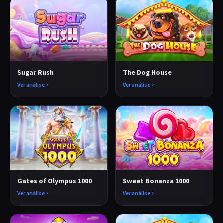
Sugar Rush
The Dog House
Ver análise
Ver análise
Gates of Olympus 1000
Sweet Bonanza 1000
Ver análise
Ver análise