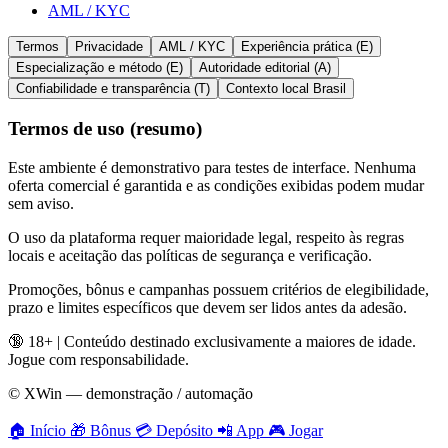
AML / KYC
Termos
Privacidade
AML / KYC
Experiência prática (E)
Especialização e método (E)
Autoridade editorial (A)
Confiabilidade e transparência (T)
Contexto local Brasil
Termos de uso (resumo)
Este ambiente é demonstrativo para testes de interface. Nenhuma
oferta comercial é garantida e as condições exibidas podem mudar
sem aviso.
O uso da plataforma requer maioridade legal, respeito às regras
locais e aceitação das políticas de segurança e verificação.
Promoções, bônus e campanhas possuem critérios de elegibilidade,
prazo e limites específicos que devem ser lidos antes da adesão.
🔞 18+ | Conteúdo destinado exclusivamente a maiores de idade.
Jogue com responsabilidade.
© XWin — demonstração / automação
🏠
Início
🎁
Bônus
💳
Depósito
📲
App
🎮
Jogar