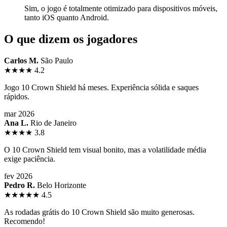
Sim, o jogo é totalmente otimizado para dispositivos móveis,
tanto iOS quanto Android.
O que dizem os jogadores
Carlos M.
São Paulo
★★★★
4.2
Jogo 10 Crown Shield há meses. Experiência sólida e saques
rápidos.
mar 2026
Ana L.
Rio de Janeiro
★★★★
3.8
O 10 Crown Shield tem visual bonito, mas a volatilidade média
exige paciência.
fev 2026
Pedro R.
Belo Horizonte
★★★★★
4.5
As rodadas grátis do 10 Crown Shield são muito generosas.
Recomendo!