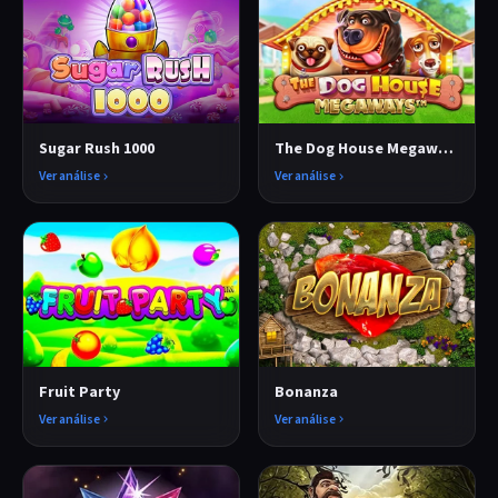
Sugar Rush 1000
The Dog House Megaways
Ver análise
Ver análise
Fruit Party
Bonanza
Ver análise
Ver análise