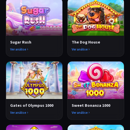
Sugar Rush
The Dog House
Ver análise
Ver análise
Gates of Olympus 1000
Sweet Bonanza 1000
Ver análise
Ver análise