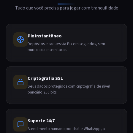
Tudo que você precisa para jogar com tranquilidade
Pix instantâneo
Depósitos e saques via Pix em segundos, sem
burocracia e sem taxas.
Criptografia SSL
Seus dados protegidos com criptografia de nível
bancário 256 bits.
Suporte 24/7
Atendimento humano por chat e WhatsApp, a