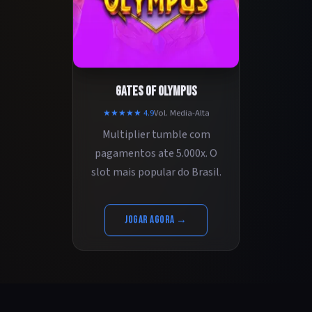
Gates of Olympus
★★★★★ 4.9
Vol. Media-Alta
Multiplier tumble com
pagamentos ate 5.000x. O
slot mais popular do Brasil.
Jogar agora →