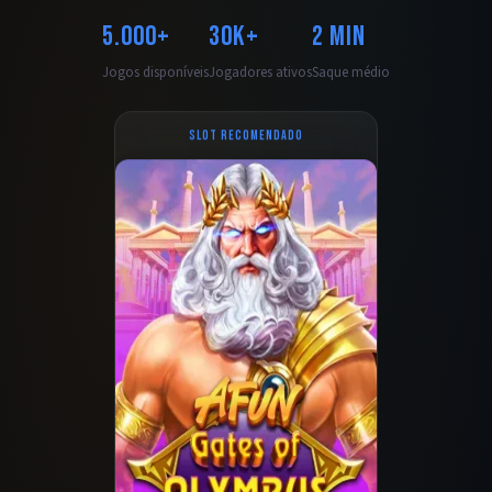
5.000+
30K+
2 min
Jogos disponíveis
Jogadores ativos
Saque médio
SLOT RECOMENDADO