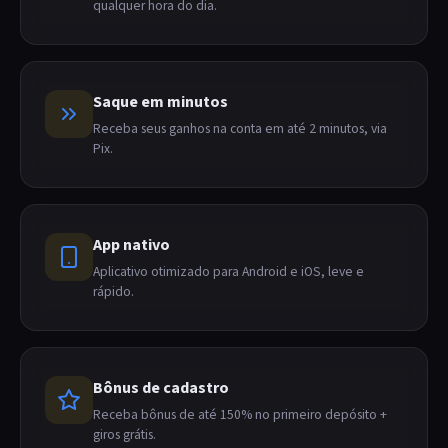
qualquer hora do dia.
Saque em minutos
Receba seus ganhos na conta em até 2 minutos, via
Pix.
App nativo
Aplicativo otimizado para Android e iOS, leve e
rápido.
Bônus de cadastro
Receba bônus de até 150% no primeiro depósito +
giros grátis.