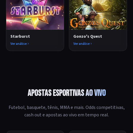
Starburst
Gonzo's Quest
Ver análise
Ver análise
Apostas Esportivas ao Vivo
Futebol, basquete, tênis, MMA e mais. Odds competitivas,
cash out e apostas ao vivo em tempo real.