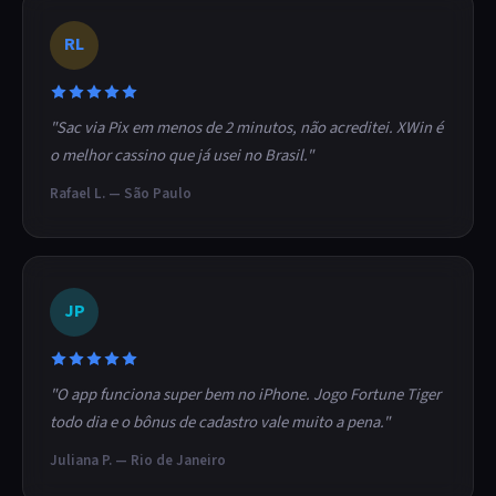
RL
"Sac via Pix em menos de 2 minutos, não acreditei. XWin é
o melhor cassino que já usei no Brasil."
Rafael L. — São Paulo
JP
"O app funciona super bem no iPhone. Jogo Fortune Tiger
todo dia e o bônus de cadastro vale muito a pena."
Juliana P. — Rio de Janeiro