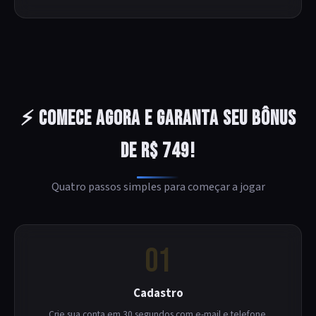
⚡ Comece Agora e Garanta seu Bônus
de R$ 749!
Quatro passos simples para começar a jogar
01
Cadastro
Crie sua conta em 30 segundos com e-mail e telefone.