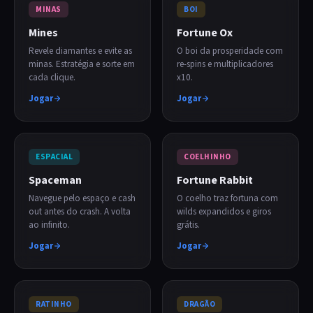
MINAS
BOI
Mines
Fortune Ox
Revele diamantes e evite as
O boi da prosperidade com
minas. Estratégia e sorte em
re-spins e multiplicadores
cada clique.
x10.
Jogar
Jogar
ESPACIAL
COELHINHO
Spaceman
Fortune Rabbit
Navegue pelo espaço e cash
O coelho traz fortuna com
out antes do crash. A volta
wilds expandidos e giros
ao infinito.
grátis.
Jogar
Jogar
RATINHO
DRAGÃO