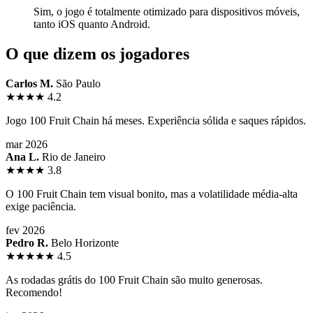
Sim, o jogo é totalmente otimizado para dispositivos móveis,
tanto iOS quanto Android.
O que dizem os jogadores
Carlos M.
São Paulo
★★★★
4.2
Jogo 100 Fruit Chain há meses. Experiência sólida e saques rápidos.
mar 2026
Ana L.
Rio de Janeiro
★★★★
3.8
O 100 Fruit Chain tem visual bonito, mas a volatilidade média-alta
exige paciência.
fev 2026
Pedro R.
Belo Horizonte
★★★★★
4.5
As rodadas grátis do 100 Fruit Chain são muito generosas.
Recomendo!