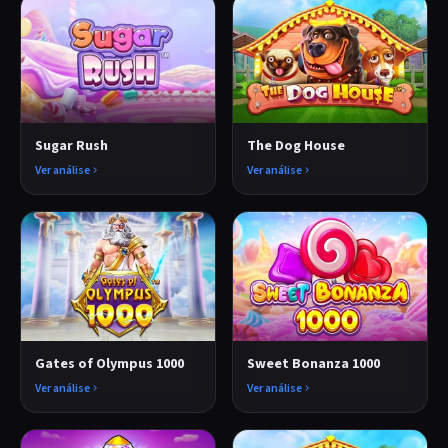
Sugar Rush
The Dog House
Ver análise
Ver análise
Gates of Olympus 1000
Sweet Bonanza 1000
Ver análise
Ver análise