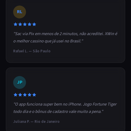
RL
"Sac via Pix em menos de 2 minutos, não acreditei. XWin é
o melhor cassino que já usei no Brasil."
Rafael L. — São Paulo
JP
"O app funciona super bem no iPhone. Jogo Fortune Tiger
todo dia e o bônus de cadastro vale muito a pena."
Juliana P. — Rio de Janeiro