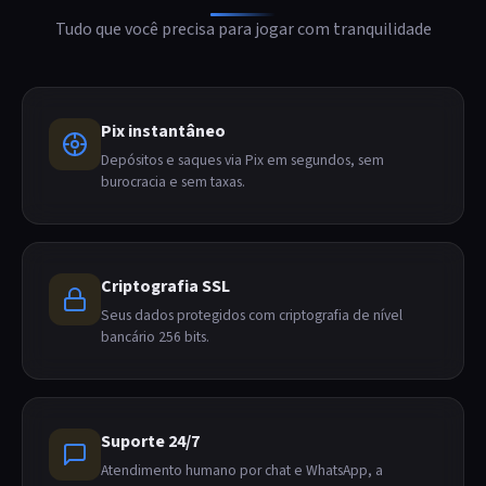
Tudo que você precisa para jogar com tranquilidade
Pix instantâneo
Depósitos e saques via Pix em segundos, sem
burocracia e sem taxas.
Criptografia SSL
Seus dados protegidos com criptografia de nível
bancário 256 bits.
Suporte 24/7
Atendimento humano por chat e WhatsApp, a