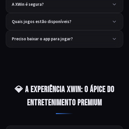
A XWin é segura?
depósito, além de giros grátis em slots selecionados.
Consulte os termos e condições na página de promoções.
Sim. Utilizamos criptografia SSL de 256 bits, servidores
Quais jogos estão disponíveis?
protegidos e protocolos de segurança de nível bancário.
Seus dados pessoais e financeiros estão sempre
Mais de 5.000 jogos: caça-níqueis (Pragmatic, PG Soft,
protegidos.
Preciso baixar o app para jogar?
NetEnt), jogos crash (Aviator, Spaceman, Mines), mesas ao
vivo (roleta, blackjack, bacará) e apostas esportivas.
Não necessariamente. Você pode jogar pelo navegador no
celular ou computador. Mas o app nativo oferece melhor
performance, notificações de bônus e jogos exclusivos.
Baixe em /down/.
💎 A Experiência XWin: O Ápice do
Entretenimento Premium