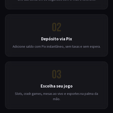
02
Depósito via Pix
Adicione saldo com Pix instantâneo, sem taxas e sem espera.
03
Escolha seu jogo
Slots, crash games, mesas ao vivo e esportes na palma da
mão.