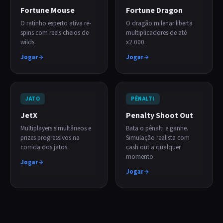
Fortune Mouse
Fortune Dragon
O ratinho esperto ativa re-
O dragão milenar liberta
spins com reels cheios de
multiplicadores de até
wilds.
x2.000.
Jogar
Jogar
JATO
PÊNALTI
JetX
Penalty Shoot Out
Multiplayers simultâneos e
Bata o pênalti e ganhe.
prizes progressivos na
Simulação realista com
corrida dos jatos.
cash out a qualquer
momento.
Jogar
Jogar