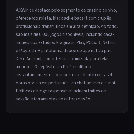
A XWin se destaca pelo segmento de cassino ao vivo,
oferecendo roleta, blackjack e bacará com crupiês
profissionais transmitidos em alta definição. Ao todo,
são mais de 6.000 jogos disponíveis, incluindo caça-
níqueis dos estúdios Pragmatic Play, PG Soft, NetEnt
e Playtech. A plataforma dispõe de app nativo para
iOS e Android, com interface otimizada para telas
menores. O depósito via Pix é creditado
instantaneamente e o suporte ao cliente opera 24
horas por dia em português, via chat ao vivo e e-mail.
Políticas de jogo responsável incluem limites de
sessão e ferramentas de autoexclusão.