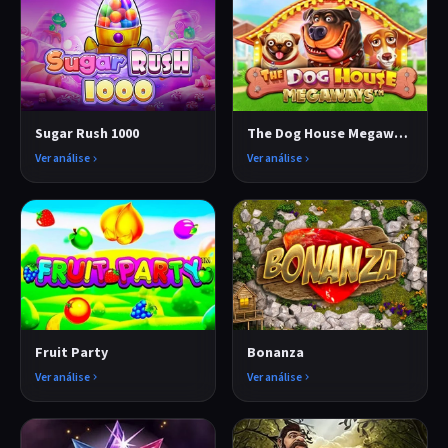
Sugar Rush 1000
The Dog House Megaways
Ver análise
Ver análise
Fruit Party
Bonanza
Ver análise
Ver análise