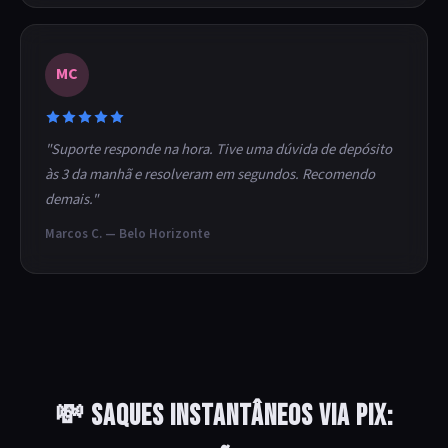
MC
"Suporte responde na hora. Tive uma dúvida de depósito
às 3 da manhã e resolveram em segundos. Recomendo
demais."
Marcos C. — Belo Horizonte
💸 Saques Instantâneos via Pix: