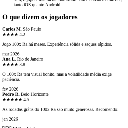
tanto iOS quanto Android.
O que dizem os jogadores
Carlos M.
São Paulo
★★★★
4.2
Jogo 100x Ra há meses. Experiência sólida e saques rápidos.
mar 2026
Ana L.
Rio de Janeiro
★★★★
3.8
O 100x Ra tem visual bonito, mas a volatilidade média exige
paciência.
fev 2026
Pedro R.
Belo Horizonte
★★★★★
4.5
As rodadas grátis do 100x Ra são muito generosas. Recomendo!
jan 2026