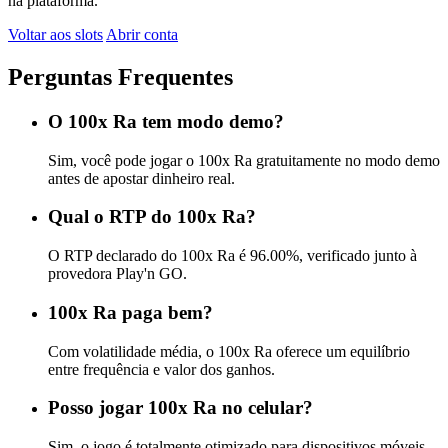
na plataforma.
Voltar aos slots
Abrir conta
Perguntas Frequentes
O 100x Ra tem modo demo?
Sim, você pode jogar o 100x Ra gratuitamente no modo demo
antes de apostar dinheiro real.
Qual o RTP do 100x Ra?
O RTP declarado do 100x Ra é 96.00%, verificado junto à
provedora Play'n GO.
100x Ra paga bem?
Com volatilidade média, o 100x Ra oferece um equilíbrio
entre frequência e valor dos ganhos.
Posso jogar 100x Ra no celular?
Sim, o jogo é totalmente otimizado para dispositivos móveis,