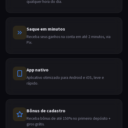
qualquer hora do dia.
Saque em minutos
Receba seus ganhos na conta em até 2 minutos, via
Pix.
App nativo
Aplicativo otimizado para Android e iOS, leve e
rápido.
Bônus de cadastro
Receba bônus de até 150% no primeiro depósito +
giros grátis.