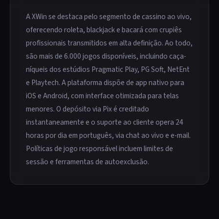
A XWin se destaca pelo segmento de cassino ao vivo,
oferecendo roleta, blackjack e bacará com crupiês
profissionais transmitidos em alta definição. Ao todo,
são mais de 6.000 jogos disponíveis, incluindo caça-
níqueis dos estúdios Pragmatic Play, PG Soft, NetEnt
e Playtech. A plataforma dispõe de app nativo para
iOS e Android, com interface otimizada para telas
menores. O depósito via Pix é creditado
instantaneamente e o suporte ao cliente opera 24
horas por dia em português, via chat ao vivo e e-mail.
Políticas de jogo responsável incluem limites de
sessão e ferramentas de autoexclusão.