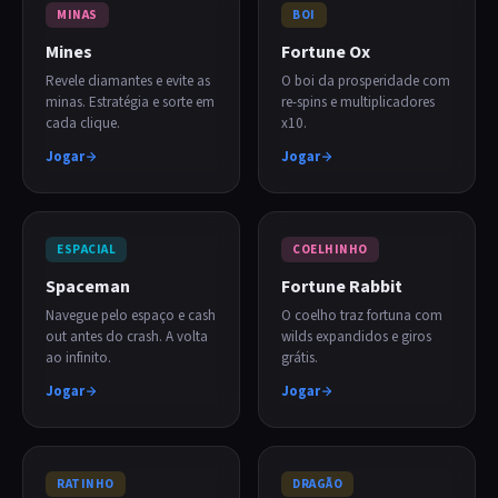
MINAS
BOI
Mines
Fortune Ox
Revele diamantes e evite as
O boi da prosperidade com
minas. Estratégia e sorte em
re-spins e multiplicadores
cada clique.
x10.
Jogar
Jogar
ESPACIAL
COELHINHO
Spaceman
Fortune Rabbit
Navegue pelo espaço e cash
O coelho traz fortuna com
out antes do crash. A volta
wilds expandidos e giros
ao infinito.
grátis.
Jogar
Jogar
RATINHO
DRAGÃO