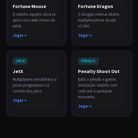
Fortune Mouse
Fortune Dragon
O ratinho esperto ativa re-
O dragão milenar liberta
spins com reels cheios de
multiplicadores de até
wilds.
x2.000.
Jogar
Jogar
JATO
PÊNALTI
JetX
Penalty Shoot Out
Multiplayers simultâneos e
Bata o pênalti e ganhe.
prizes progressivos na
Simulação realista com
corrida dos jatos.
cash out a qualquer
momento.
Jogar
Jogar