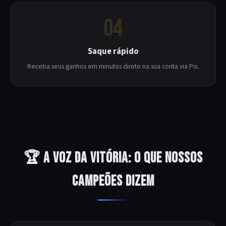
04
Saque rápido
Receba seus ganhos em minutos direto na sua conta via Pix.
🏆 A Voz da Vitória: O que Nossos
Campeões Dizem