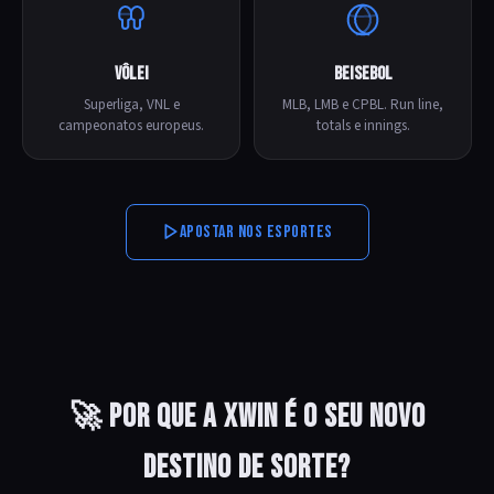
Vôlei
Beisebol
Superliga, VNL e
MLB, LMB e CPBL. Run line,
campeonatos europeus.
totals e innings.
Apostar nos Esportes
🚀 Por que a XWin é o Seu Novo
Destino de Sorte?