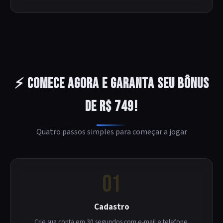
⚡ Comece Agora e Garanta seu Bônus
de R$ 749!
Quatro passos simples para começar a jogar
01
Cadastro
Crie sua conta em 30 segundos com e-mail e telefone.