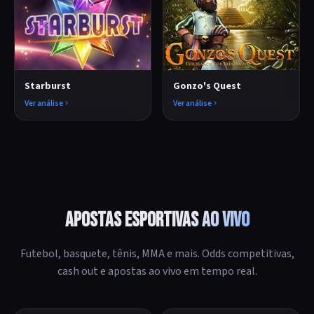
Starburst
Gonzo's Quest
Ver análise
Ver análise
Apostas Esportivas ao Vivo
Futebol, basquete, tênis, MMA e mais. Odds competitivas,
cash out e apostas ao vivo em tempo real.