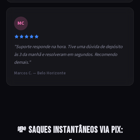
MC
"Suporte responde na hora. Tive uma dúvida de depósito
às 3 da manhã e resolveram em segundos. Recomendo
demais."
Marcos C. — Belo Horizonte
💸 Saques Instantâneos via Pix: