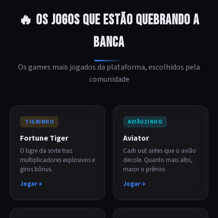
🔥 Os Jogos que Estão Quebrando a
Banca
Os games mais jogados da plataforma, escolhidos pela
comunidade
TIGRINHO
AVIÃOZINHO
Fortune Tiger
Aviator
O tigre da sorte traz
Cash out antes que o avião
multiplicadores explosivos e
decole. Quanto mais alto,
giros bônus.
maior o prêmio.
Jogar
Jogar