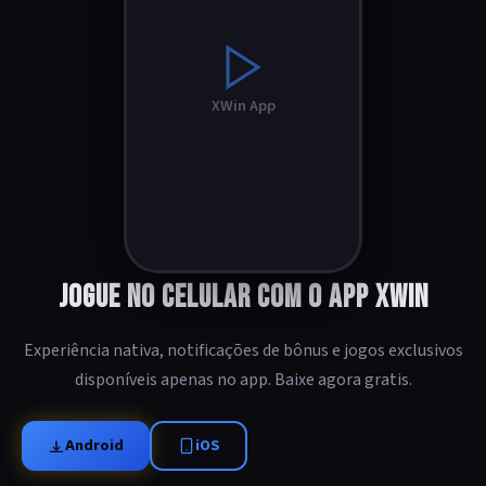
XWin App
Jogue no celular com o app XWin
Experiência nativa, notificações de bônus e jogos exclusivos
disponíveis apenas no app. Baixe agora gratis.
Android
iOS