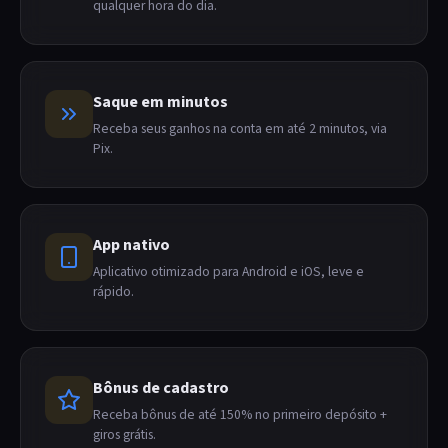
qualquer hora do dia.
Saque em minutos
Receba seus ganhos na conta em até 2 minutos, via
Pix.
App nativo
Aplicativo otimizado para Android e iOS, leve e
rápido.
Bônus de cadastro
Receba bônus de até 150% no primeiro depósito +
giros grátis.