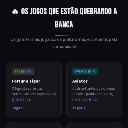
🔥 Os Jogos que Estão Quebrando a
Banca
Os games mais jogados da plataforma, escolhidos pela
comunidade
TIGRINHO
AVIÃOZINHO
Fortune Tiger
Aviator
O tigre da sorte traz
Cash out antes que o avião
multiplicadores explosivos e
decole. Quanto mais alto,
giros bônus.
maior o prêmio.
Jogar
Jogar