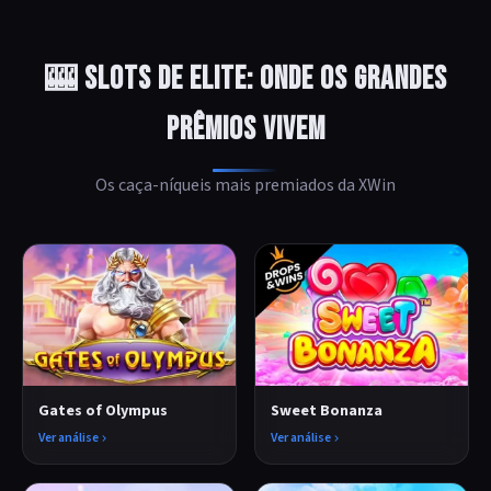
🎰 Slots de Elite: Onde os Grandes
Prêmios Vivem
Os caça-níqueis mais premiados da XWin
Gates of Olympus
Sweet Bonanza
Ver análise
Ver análise