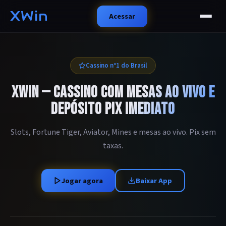
XWin
Acessar
Cassino nº1 do Brasil
XWin — cassino com mesas ao vivo e
depósito Pix imediato
Slots, Fortune Tiger, Aviator, Mines e mesas ao vivo. Pix sem
taxas.
Jogar agora
Baixar App