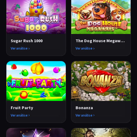
Sugar Rush 1000
The Dog House Megaways
Ver análise
Ver análise
Fruit Party
Bonanza
Ver análise
Ver análise