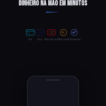
Dinheiro na Mão em Minutos
Pix
Visa
Mastercard
Bitcoin
Ethereum