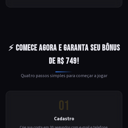
⚡ Comece Agora e Garanta seu Bônus
de R$ 749!
Quatro passos simples para começar a jogar
01
Cadastro
Crie sua conta em 30 segundos com e-mail e telefone.