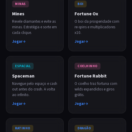
MINAS
BOI
Mines
Fortune Ox
Revele diamantes e evite as
O boi da prosperidade com
minas. Estratégia e sorte em
re-spins e multiplicadores
cada clique.
x10.
Jogar
Jogar
ESPACIAL
COELHINHO
Spaceman
Fortune Rabbit
Navegue pelo espaço e cash
O coelho traz fortuna com
out antes do crash. A volta
wilds expandidos e giros
ao infinito.
grátis.
Jogar
Jogar
RATINHO
DRAGÃO