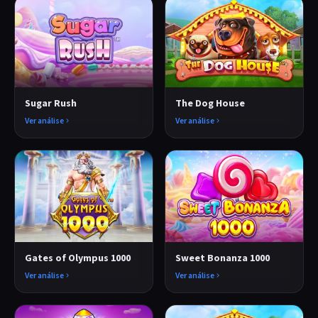
Sugar Rush
The Dog House
Ver análise
Ver análise
Gates of Olympus 1000
Sweet Bonanza 1000
Ver análise
Ver análise