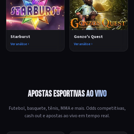
Starburst
Gonzo's Quest
Ver análise
Ver análise
Apostas Esportivas ao Vivo
Futebol, basquete, tênis, MMA e mais. Odds competitivas,
cash out e apostas ao vivo em tempo real.