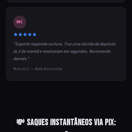
MC
"Suporte responde na hora. Tive uma dúvida de depósito
às 3 da manhã e resolveram em segundos. Recomendo
demais."
Marcos C. — Belo Horizonte
💸 Saques Instantâneos via Pix: