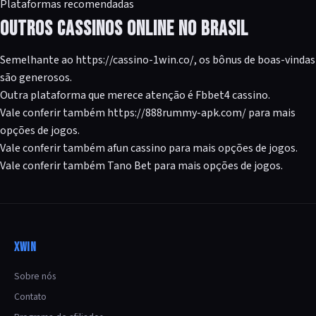
Plataformas recomendadas
Outros cassinos online no Brasil
Semelhante ao
https://cassino-1win.co/
, os bônus de boas-vindas
são generosos.
Outra plataforma que merece atenção é
Fbbet4 cassino
.
Vale conferir também
https://888rummy-apk.com/
para mais
opções de jogos.
Vale conferir também
afun cassino
para mais opções de jogos.
Vale conferir também
Tano Bet
para mais opções de jogos.
XWin
Sobre nós
Contato