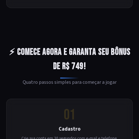
⚡ Comece Agora e Garanta seu Bônus
de R$ 749!
Quatro passos simples para começar a jogar
01
Cadastro
Crie sua conta em 30 segundos com e-mail e telefone.