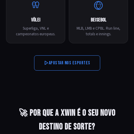
Vôlei
Beisebol
Superliga, VNL e
MLB, LMB e CPBL. Run line,
campeonatos europeus.
totals e innings.
Apostar nos Esportes
🚀 Por que a XWin é o Seu Novo
Destino de Sorte?