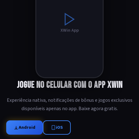
XWin App
Jogue no celular com o app XWin
Experiência nativa, notificações de bônus e jogos exclusivos
disponíveis apenas no app. Baixe agora gratis.
Android
iOS