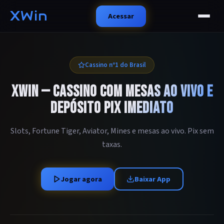
XWin
Acessar
Cassino nº1 do Brasil
XWin — cassino com mesas ao vivo e
depósito Pix imediato
Slots, Fortune Tiger, Aviator, Mines e mesas ao vivo. Pix sem
taxas.
Jogar agora
Baixar App