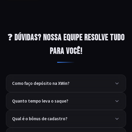
❓ Dúvidas? Nossa Equipe Resolve Tudo
para Você!
Como faço depósito na XWin?
Basta acessar sua conta, clicar em "Depositar", escolher Pix
Quanto tempo leva o saque?
e escanear o QR code ou copiar a chave. O saldo cai em
segundos, sem taxas. Também aceitamos Visa, Mastercard,
Saques via Pix são processados em até 2 minutos na maioria
Bitcoin e Ethereum.
Qual é o bônus de cadastro?
dos casos. Em períodos de alta demanda, o prazo máximo é
de 30 minutos. Não cobramos taxas de saque.
Novos jogadores recebem bônus de até 150% no primeiro