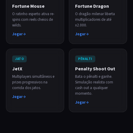
Fortune Mouse
Fortune Dragon
O ratinho esperto ativa re-
O dragão milenar liberta
spins com reels cheios de
multiplicadores de até
wilds.
x2.000.
Jogar
Jogar
JATO
PÊNALTI
JetX
Penalty Shoot Out
Multiplayers simultâneos e
Bata o pênalti e ganhe.
prizes progressivos na
Simulação realista com
corrida dos jatos.
cash out a qualquer
momento.
Jogar
Jogar