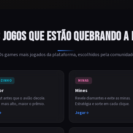
 Jogos que Estão Quebrando a
Os games mais jogados da plataforma, escolhidos pela comunidad
OZINHO
MINAS
or
Mines
t antes que o avião decole.
Revele diamantes e evite as minas.
mais alto, maior o prêmio.
Estratégia e sorte em cada clique.
Jogar