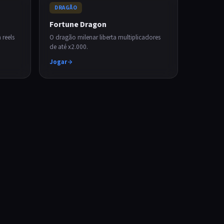
DRAGÃO
Fortune Dragon
 reels
O dragão milenar liberta multiplicadores
de até x2.000.
Jogar