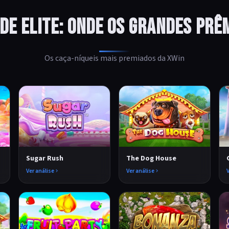
de Elite: Onde os Grandes Prê
Os caça-níqueis mais premiados da XWin
Sugar Rush
The Dog House
Ver análise
Ver análise
V