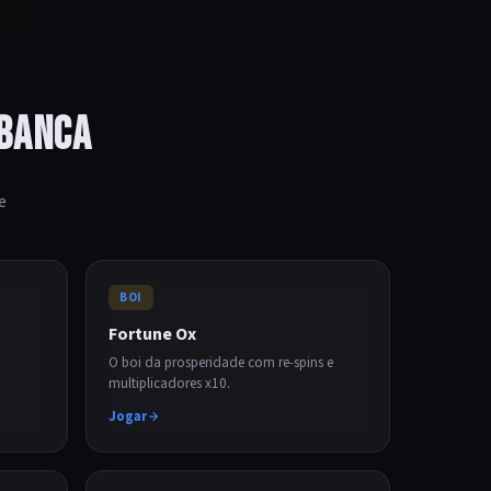
 Banca
e
BOI
Fortune Ox
O boi da prosperidade com re-spins e
multiplicadores x10.
Jogar