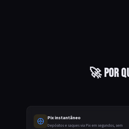
🚀 Por qu
Pix instantâneo
Depósitos e saques via Pix em segundos, sem