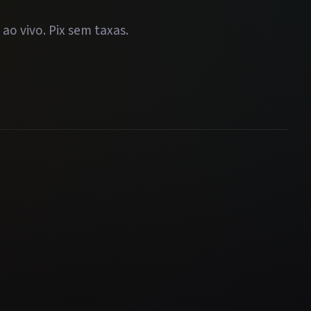
 ao vivo. Pix sem taxas.