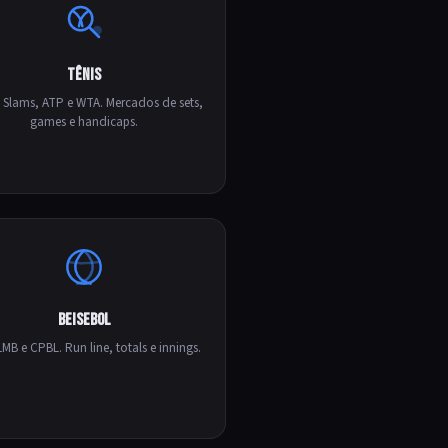
Tênis
 Slams, ATP e WTA. Mercados de sets,
games e handicaps.
Beisebol
MB e CPBL. Run line, totals e innings.