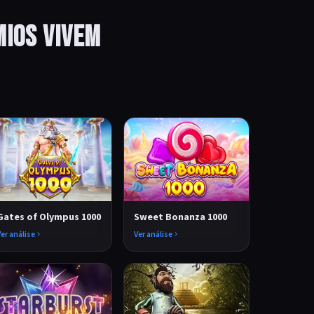
mios Vivem
Gates of Olympus 1000
Sweet Bonanza 1000
er análise
Ver análise