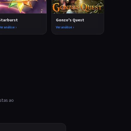
Starburst
Gonzo's Quest
er análise
Ver análise
stas ao