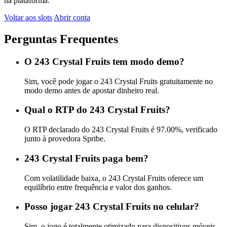
na plataforma.
Voltar aos slots
Abrir conta
Perguntas Frequentes
O 243 Crystal Fruits tem modo demo?
Sim, você pode jogar o 243 Crystal Fruits gratuitamente no
modo demo antes de apostar dinheiro real.
Qual o RTP do 243 Crystal Fruits?
O RTP declarado do 243 Crystal Fruits é 97.00%, verificado
junto à provedora Spribe.
243 Crystal Fruits paga bem?
Com volatilidade baixa, o 243 Crystal Fruits oferece um
equilíbrio entre frequência e valor dos ganhos.
Posso jogar 243 Crystal Fruits no celular?
Sim, o jogo é totalmente otimizado para dispositivos móveis,