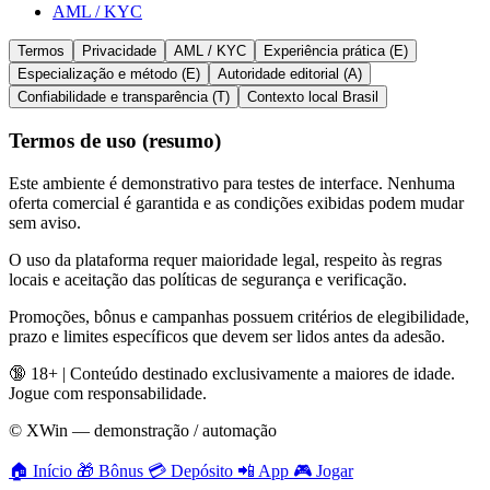
AML / KYC
Termos
Privacidade
AML / KYC
Experiência prática (E)
Especialização e método (E)
Autoridade editorial (A)
Confiabilidade e transparência (T)
Contexto local Brasil
Termos de uso (resumo)
Este ambiente é demonstrativo para testes de interface. Nenhuma
oferta comercial é garantida e as condições exibidas podem mudar
sem aviso.
O uso da plataforma requer maioridade legal, respeito às regras
locais e aceitação das políticas de segurança e verificação.
Promoções, bônus e campanhas possuem critérios de elegibilidade,
prazo e limites específicos que devem ser lidos antes da adesão.
🔞 18+ | Conteúdo destinado exclusivamente a maiores de idade.
Jogue com responsabilidade.
© XWin — demonstração / automação
🏠
Início
🎁
Bônus
💳
Depósito
📲
App
🎮
Jogar