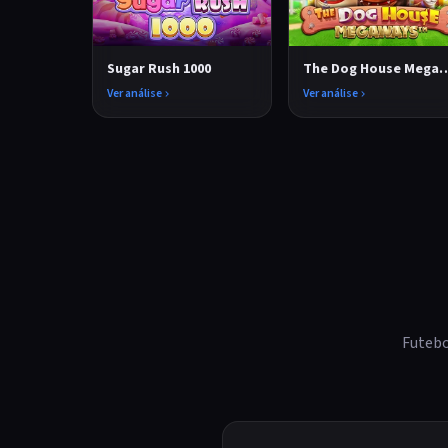
Sugar Rush 1000
The Dog House 
Ver análise
Ver análise
Futebo