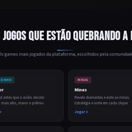
 Jogos que Estão Quebrando a
Os games mais jogados da plataforma, escolhidos pela comunidad
OZINHO
MINAS
or
Mines
t antes que o avião decole.
Revele diamantes e evite as minas.
mais alto, maior o prêmio.
Estratégia e sorte em cada clique.
Jogar