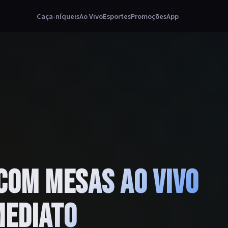
Caça-níqueis
Ao Vivo
Esportes
Promoções
App
com mesas ao vivo
mediato