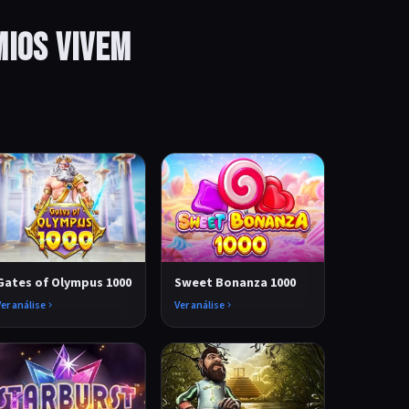
mios Vivem
Gates of Olympus 1000
Sweet Bonanza 1000
er análise
Ver análise