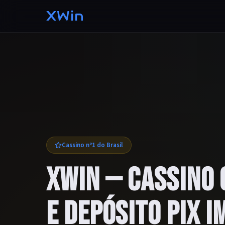
XWin
Cassino nº1 do Brasil
XWin — cassino 
e depósito Pix i