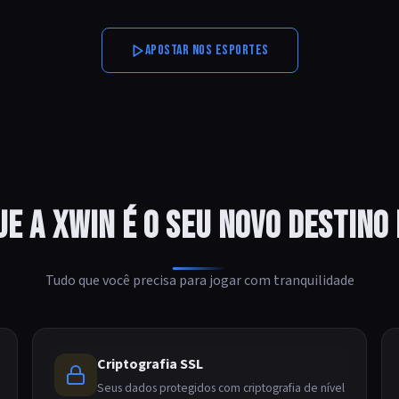
Apostar nos Esportes
e a XWin é o Seu Novo Destino
Tudo que você precisa para jogar com tranquilidade
Criptografia SSL
Seus dados protegidos com criptografia de nível