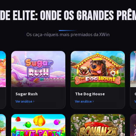
de Elite: Onde os Grandes Prê
Os caça-níqueis mais premiados da XWin
Sugar Rush
The Dog House
Ver análise
Ver análise
V