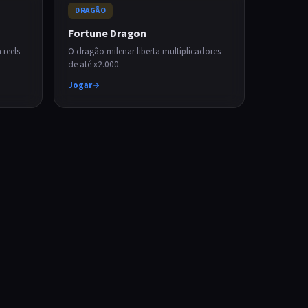
DRAGÃO
Fortune Dragon
 reels
O dragão milenar liberta multiplicadores
de até x2.000.
Jogar