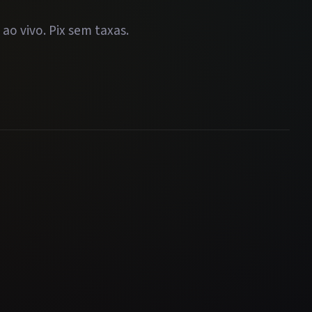
 ao vivo. Pix sem taxas.