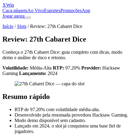
XWin
Caça-níqueis
Ao Vivo
Esportes
Promoções
App
Jogar agora
Início
/
Slots
/
Review: 27th Cabaret Dice
Review: 27th Cabaret Dice
Conheça o 27th Cabaret Dice: guia completo com dicas, modo
demo e análise de risco e retorno.
Volatilidade:
Média-Alta
RTP:
97.20%
Provider:
Hacksaw
Gaming
Lançamento:
2024
Resumo rápido
RTP de 97.20% com volatilidade média-alta.
Desenvolvido pela renomada provedora Hacksaw Gaming.
Modo demo disponível sem cadastro.
Lançado em 2024, o slot já conquistou uma base fiel de
jogadores.