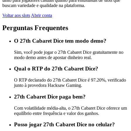
tanto para jogadores casuais quanto para entusiastas de slots que
buscam variedade e qualidade na plataforma.
Voltar aos slots
Abrir conta
Perguntas Frequentes
O 27th Cabaret Dice tem modo demo?
Sim, você pode jogar o 27th Cabaret Dice gratuitamente no
modo demo antes de apostar dinheiro real.
Qual o RTP do 27th Cabaret Dice?
O RTP declarado do 27th Cabaret Dice é 97.20%, verificado
junto à provedora Hacksaw Gaming.
27th Cabaret Dice paga bem?
Com volatilidade média-alta, o 27th Cabaret Dice oferece um
equilíbrio entre frequência e valor dos ganhos.
Posso jogar 27th Cabaret Dice no celular?