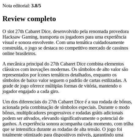
Nota editorial:
3.8/5
Review completo
O slot 27th Cabaret Dice, desenvolvido pela renomada provedora
Hacksaw Gaming, transporta os jogadores para uma experiência
visual e sonora envolvente. Com uma temática cuidadosamente
construída, o jogo se destaca no competitivo mercado de cassinos
online brasileiros.
A mecânica principal do 27th Cabaret Dice combina elementos
clássicos com inovações modernas. Os símbolos de alto valor são
representados por ícones temáticos detalhados, enquanto os
símbolos de baixo valor seguem o padrão de cartas estilizadas. A
grade de jogo oferece múltiplas formas de vitória, mantendo o
jogador engajado a cada giro.
Um dos diferenciais do 27th Cabaret Dice é a sua rodada de bônus,
acionada pela combinação de símbolos especiais. Durante o modo
bônus, multiplicadores progressivos e rodadas grátis adicionais
podem ser ativados, elevando significativamente o potencial de
ganhos. A experiência sonora acompanha cada momento, com trilha
que se intensifica durante as rodadas de alta tensão. O jogo foi
totalmente otimizado para dispositivos móveis, garantindo uma