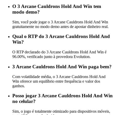
O 3 Arcane Cauldrons Hold And Win tem
modo demo?
Sim, você pode jogar o 3 Arcane Cauldrons Hold And Win
gratuitamente no modo demo antes de apostar dinheiro real.
Qual o RTP do 3 Arcane Cauldrons Hold And
Win?
O RTP declarado do 3 Arcane Cauldrons Hold And Win é
96.00%, verificado junto à provedora Evolution.
3 Arcane Cauldrons Hold And Win paga bem?
Com volatilidade média, o 3 Arcane Cauldrons Hold And
Win oferece um equilíbrio entre frequência e valor dos
ganhos.
Posso jogar 3 Arcane Cauldrons Hold And Win
no celular?
Sim, o jogo é totalmente otimizado para dispositivos móveis,