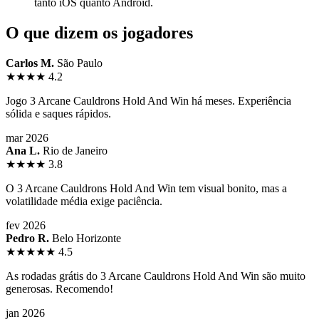
tanto iOS quanto Android.
O que dizem os jogadores
Carlos M.
São Paulo
★★★★
4.2
Jogo 3 Arcane Cauldrons Hold And Win há meses. Experiência
sólida e saques rápidos.
mar 2026
Ana L.
Rio de Janeiro
★★★★
3.8
O 3 Arcane Cauldrons Hold And Win tem visual bonito, mas a
volatilidade média exige paciência.
fev 2026
Pedro R.
Belo Horizonte
★★★★★
4.5
As rodadas grátis do 3 Arcane Cauldrons Hold And Win são muito
generosas. Recomendo!
jan 2026