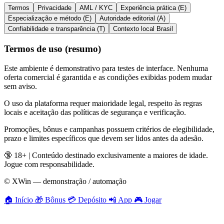
Termos
Privacidade
AML / KYC
Experiência prática (E)
Especialização e método (E)
Autoridade editorial (A)
Confiabilidade e transparência (T)
Contexto local Brasil
Termos de uso (resumo)
Este ambiente é demonstrativo para testes de interface. Nenhuma
oferta comercial é garantida e as condições exibidas podem mudar
sem aviso.
O uso da plataforma requer maioridade legal, respeito às regras
locais e aceitação das políticas de segurança e verificação.
Promoções, bônus e campanhas possuem critérios de elegibilidade,
prazo e limites específicos que devem ser lidos antes da adesão.
🔞 18+ | Conteúdo destinado exclusivamente a maiores de idade.
Jogue com responsabilidade.
© XWin — demonstração / automação
🏠
Início
🎁
Bônus
💳
Depósito
📲
App
🎮
Jogar