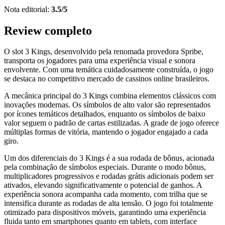
Nota editorial:
3.5/5
Review completo
O slot 3 Kings, desenvolvido pela renomada provedora Spribe,
transporta os jogadores para uma experiência visual e sonora
envolvente. Com uma temática cuidadosamente construída, o jogo
se destaca no competitivo mercado de cassinos online brasileiros.
A mecânica principal do 3 Kings combina elementos clássicos com
inovações modernas. Os símbolos de alto valor são representados
por ícones temáticos detalhados, enquanto os símbolos de baixo
valor seguem o padrão de cartas estilizadas. A grade de jogo oferece
múltiplas formas de vitória, mantendo o jogador engajado a cada
giro.
Um dos diferenciais do 3 Kings é a sua rodada de bônus, acionada
pela combinação de símbolos especiais. Durante o modo bônus,
multiplicadores progressivos e rodadas grátis adicionais podem ser
ativados, elevando significativamente o potencial de ganhos. A
experiência sonora acompanha cada momento, com trilha que se
intensifica durante as rodadas de alta tensão. O jogo foi totalmente
otimizado para dispositivos móveis, garantindo uma experiência
fluida tanto em smartphones quanto em tablets, com interface