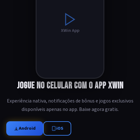
XWin App
Jogue no celular com o app XWin
Experiência nativa, notificações de bônus e jogos exclusivos
disponíveis apenas no app. Baixe agora gratis.
Android
iOS