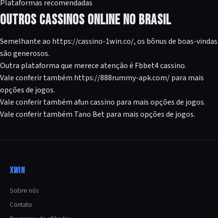
Plataformas recomendadas
Outros cassinos online no Brasil
Semelhante ao
https://cassino-1win.co/
, os bônus de boas-vindas
são generosos.
Outra plataforma que merece atenção é
Fbbet4 cassino
.
Vale conferir também
https://888rummy-apk.com/
para mais
opções de jogos.
Vale conferir também
afun cassino
para mais opções de jogos.
Vale conferir também
Tano Bet
para mais opções de jogos.
XWin
Sobre nós
Contato