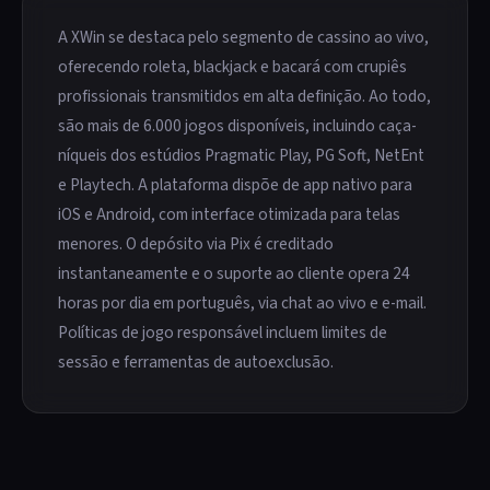
A XWin se destaca pelo segmento de cassino ao vivo,
oferecendo roleta, blackjack e bacará com crupiês
profissionais transmitidos em alta definição. Ao todo,
são mais de 6.000 jogos disponíveis, incluindo caça-
níqueis dos estúdios Pragmatic Play, PG Soft, NetEnt
e Playtech. A plataforma dispõe de app nativo para
iOS e Android, com interface otimizada para telas
menores. O depósito via Pix é creditado
instantaneamente e o suporte ao cliente opera 24
horas por dia em português, via chat ao vivo e e-mail.
Políticas de jogo responsável incluem limites de
sessão e ferramentas de autoexclusão.