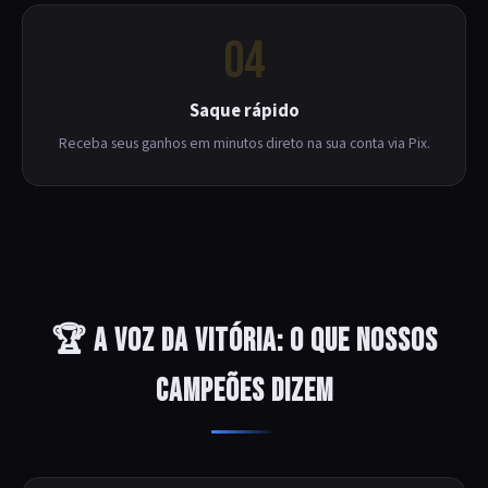
04
Saque rápido
Receba seus ganhos em minutos direto na sua conta via Pix.
🏆 A Voz da Vitória: O que Nossos
Campeões Dizem