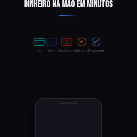
Dinheiro na Mão em Minutos
Pix
Visa
Mastercard
Bitcoin
Ethereum