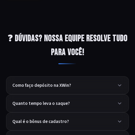
❓ Dúvidas? Nossa Equipe Resolve Tudo
para Você!
Como faço depósito na XWin?
Basta acessar sua conta, clicar em "Depositar", escolher Pix
Quanto tempo leva o saque?
e escanear o QR code ou copiar a chave. O saldo cai em
segundos, sem taxas. Também aceitamos Visa, Mastercard,
Saques via Pix são processados em até 2 minutos na maioria
Bitcoin e Ethereum.
Qual é o bônus de cadastro?
dos casos. Em períodos de alta demanda, o prazo máximo é
de 30 minutos. Não cobramos taxas de saque.
Novos jogadores recebem bônus de até 150% no primeiro