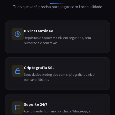
Tudo que você precisa para jogar com tranquilidade
Pix instantâneo
Depósitos e saques via Pix em segundos, sem
burocracia e sem taxas.
Criptografia SSL
Seus dados protegidos com criptografia de nível
bancário 256 bits.
Suporte 24/7
Atendimento humano por chat e WhatsApp, a