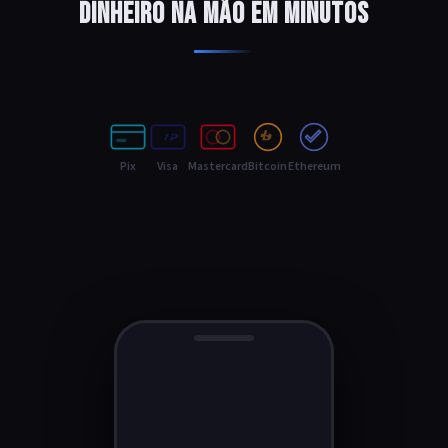
Dinheiro na Mão em Minutos
Pix
Visa
Mastercard
Bitcoin
Ethereum