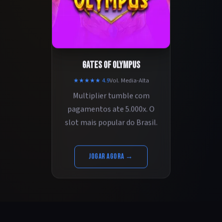
Gates of Olympus
★★★★★ 4.9
Vol. Media-Alta
Multiplier tumble com
pagamentos ate 5.000x. O
slot mais popular do Brasil.
Jogar agora →