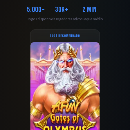
5.000+
30K+
2 min
Jogos disponíveis
Jogadores ativos
Saque médio
SLOT RECOMENDADO