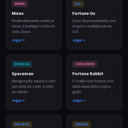
MINAS
BOI
Mines
Fortune Ox
Revele diamantes e evite as
O boi da prosperidade com
minas. Estratégia e sorte em
re-spins e multiplicadores
cada clique.
x10.
Jogar
Jogar
ESPACIAL
COELHINHO
Spaceman
Fortune Rabbit
Navegue pelo espaço e cash
O coelho traz fortuna com
out antes do crash. A volta
wilds expandidos e giros
ao infinito.
grátis.
Jogar
Jogar
RATINHO
DRAGÃO