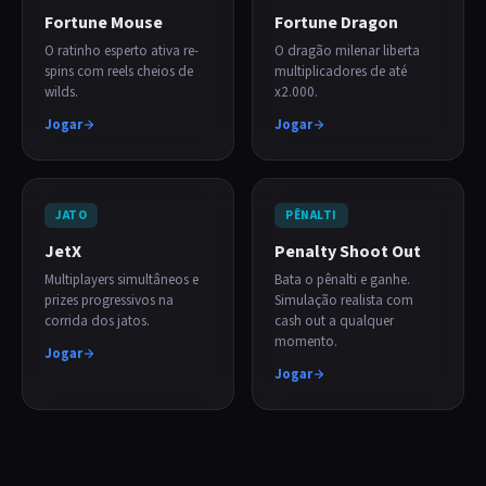
Fortune Mouse
Fortune Dragon
O ratinho esperto ativa re-
O dragão milenar liberta
spins com reels cheios de
multiplicadores de até
wilds.
x2.000.
Jogar
Jogar
JATO
PÊNALTI
JetX
Penalty Shoot Out
Multiplayers simultâneos e
Bata o pênalti e ganhe.
prizes progressivos na
Simulação realista com
corrida dos jatos.
cash out a qualquer
momento.
Jogar
Jogar