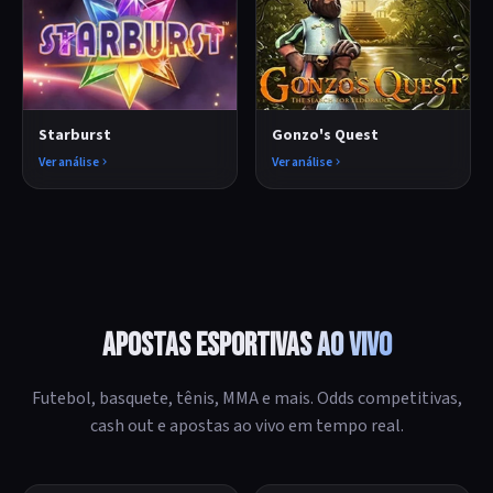
Starburst
Gonzo's Quest
Ver análise
Ver análise
Apostas Esportivas ao Vivo
Futebol, basquete, tênis, MMA e mais. Odds competitivas,
cash out e apostas ao vivo em tempo real.