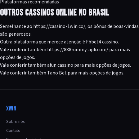
Plataformas recomendadas
Outros cassinos online no Brasil
Semelhante ao
https://cassino-1win.co/
, os bônus de boas-vindas
são generosos.
Outra plataforma que merece atenção é
Fbbet4 cassino
.
Vale conferir também
https://888rummy-apk.com/
para mais
opções de jogos.
Vale conferir também
afun cassino
para mais opções de jogos.
Vale conferir também
Tano Bet
para mais opções de jogos.
XWin
Sobre nós
Contato