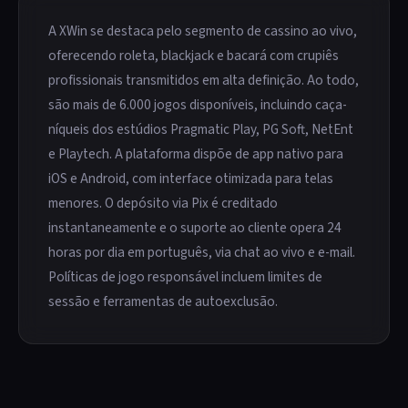
A XWin se destaca pelo segmento de cassino ao vivo,
oferecendo roleta, blackjack e bacará com crupiês
profissionais transmitidos em alta definição. Ao todo,
são mais de 6.000 jogos disponíveis, incluindo caça-
níqueis dos estúdios Pragmatic Play, PG Soft, NetEnt
e Playtech. A plataforma dispõe de app nativo para
iOS e Android, com interface otimizada para telas
menores. O depósito via Pix é creditado
instantaneamente e o suporte ao cliente opera 24
horas por dia em português, via chat ao vivo e e-mail.
Políticas de jogo responsável incluem limites de
sessão e ferramentas de autoexclusão.