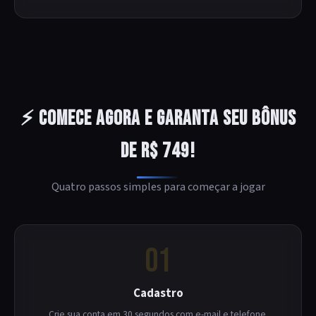
⚡ Comece Agora e Garanta seu Bônus
de R$ 749!
Quatro passos simples para começar a jogar
01
Cadastro
Crie sua conta em 30 segundos com e-mail e telefone.