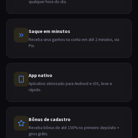
qualquer hora do dia.
Saque em minutos
Receba seus ganhos na conta em até 2 minutos, via
Pix.
App nativo
Aplicativo otimizado para Android e iOS, leve e
rápido.
Bônus de cadastro
Receba bônus de até 150% no primeiro depósito +
giros grátis.