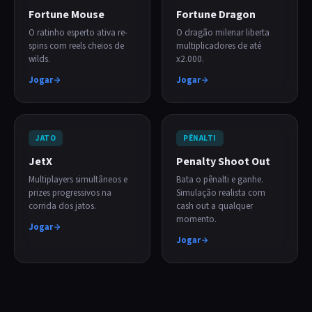
Fortune Mouse
Fortune Dragon
O ratinho esperto ativa re-
O dragão milenar liberta
spins com reels cheios de
multiplicadores de até
wilds.
x2.000.
Jogar
Jogar
JATO
PÊNALTI
JetX
Penalty Shoot Out
Multiplayers simultâneos e
Bata o pênalti e ganhe.
prizes progressivos na
Simulação realista com
corrida dos jatos.
cash out a qualquer
momento.
Jogar
Jogar