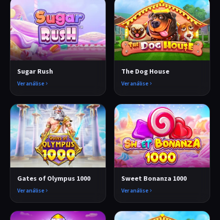
Sugar Rush
The Dog House
Ver análise
Ver análise
Gates of Olympus 1000
Sweet Bonanza 1000
Ver análise
Ver análise