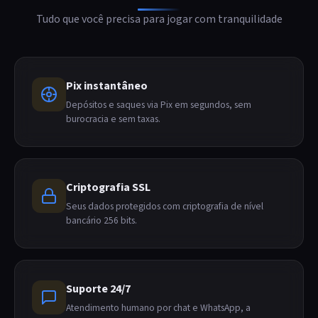
Tudo que você precisa para jogar com tranquilidade
Pix instantâneo
Depósitos e saques via Pix em segundos, sem
burocracia e sem taxas.
Criptografia SSL
Seus dados protegidos com criptografia de nível
bancário 256 bits.
Suporte 24/7
Atendimento humano por chat e WhatsApp, a