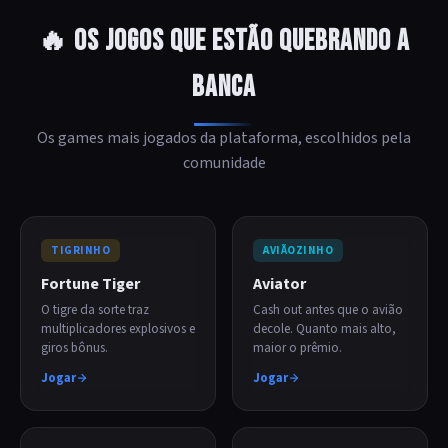
🔥 Os Jogos que Estão Quebrando a
Banca
Os games mais jogados da plataforma, escolhidos pela
comunidade
TIGRINHO
AVIÃOZINHO
Fortune Tiger
Aviator
O tigre da sorte traz
Cash out antes que o avião
multiplicadores explosivos e
decole. Quanto mais alto,
giros bônus.
maior o prêmio.
Jogar
Jogar