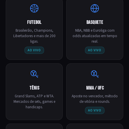
Futebol
Basquete
Brasileirão, Champions,
NBA, NBB e Euroliga com
Libertadores e mais de 200
odds atualizadas em tempo
ligas.
real.
AO VIVO
AO VIVO
Tênis
MMA / UFC
Grand Slams, ATP e WTA.
Aposte no vencedor, método
Mercados de sets, games e
de vitória e rounds.
handicaps.
AO VIVO