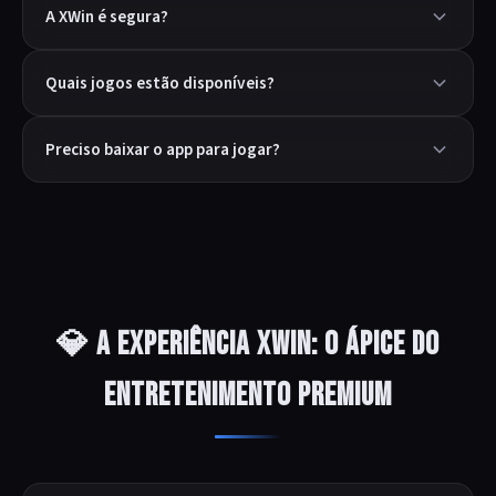
A XWin é segura?
depósito, além de giros grátis em slots selecionados.
Consulte os termos e condições na página de promoções.
Sim. Utilizamos criptografia SSL de 256 bits, servidores
Quais jogos estão disponíveis?
protegidos e protocolos de segurança de nível bancário.
Seus dados pessoais e financeiros estão sempre
Mais de 5.000 jogos: caça-níqueis (Pragmatic, PG Soft,
protegidos.
Preciso baixar o app para jogar?
NetEnt), jogos crash (Aviator, Spaceman, Mines), mesas ao
vivo (roleta, blackjack, bacará) e apostas esportivas.
Não necessariamente. Você pode jogar pelo navegador no
celular ou computador. Mas o app nativo oferece melhor
performance, notificações de bônus e jogos exclusivos.
Baixe em /down/.
💎 A Experiência XWin: O Ápice do
Entretenimento Premium