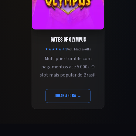
Gates of Olympus
★★★★★ 4.9
Vol. Media-Alta
Multiplier tumble com
pagamentos ate 5.000x. O
slot mais popular do Brasil.
Jogar agora →