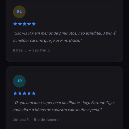
RL
"Sac via Pix em menos de 2 minutos, não acreditei. XWin é
o melhor cassino que já usei no Brasil."
Rafael L. — São Paulo
JP
"O app funciona super bem no iPhone. Jogo Fortune Tiger
todo dia e o bônus de cadastro vale muito a pena."
Juliana P. — Rio de Janeiro