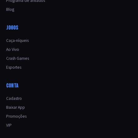
Programa de afiliados
Blog
Jogos
Caça-níqueis
Ao Vivo
Crash Games
Esportes
Conta
Cadastro
Baixar App
Promoções
VIP