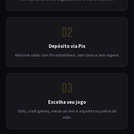
02
Depósito via Pix
Adicione saldo com Pix instantâneo, sem taxas e sem espera.
03
Escolha seu jogo
Slots, crash games, mesas ao vivo e esportes na palma da
mão.