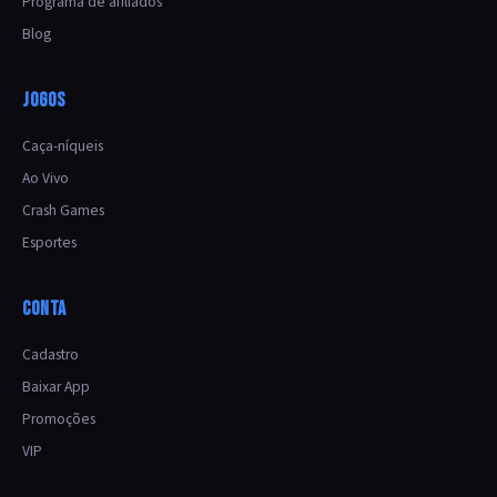
Programa de afiliados
Blog
Jogos
Caça-níqueis
Ao Vivo
Crash Games
Esportes
Conta
Cadastro
Baixar App
Promoções
VIP