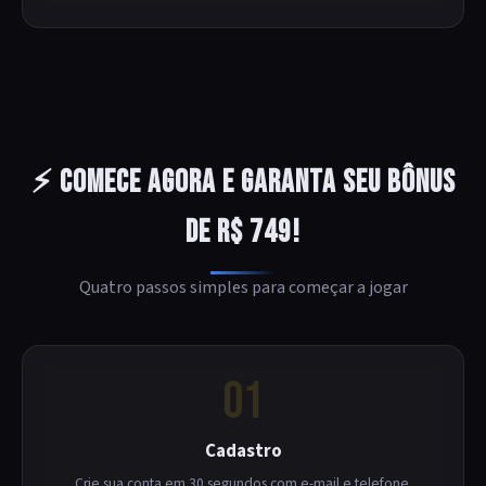
⚡ Comece Agora e Garanta seu Bônus
de R$ 749!
Quatro passos simples para começar a jogar
01
Cadastro
Crie sua conta em 30 segundos com e-mail e telefone.