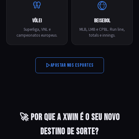
Vôlei
Beisebol
Superliga, VNL e
MLB, LMB e CPBL. Run line,
campeonatos europeus.
totals e innings.
Apostar nos Esportes
🚀 Por que a XWin é o Seu Novo
Destino de Sorte?