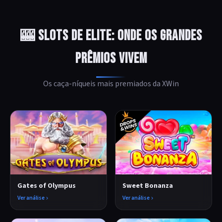
🎰 Slots de Elite: Onde os Grandes
Prêmios Vivem
Os caça-níqueis mais premiados da XWin
Gates of Olympus
Sweet Bonanza
Ver análise
Ver análise