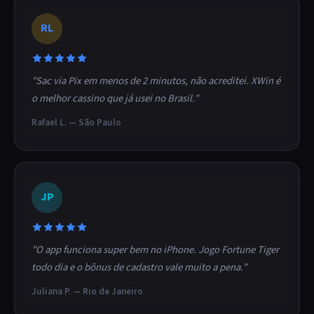
RL
"Sac via Pix em menos de 2 minutos, não acreditei. XWin é
o melhor cassino que já usei no Brasil."
Rafael L. — São Paulo
JP
"O app funciona super bem no iPhone. Jogo Fortune Tiger
todo dia e o bônus de cadastro vale muito a pena."
Juliana P. — Rio de Janeiro