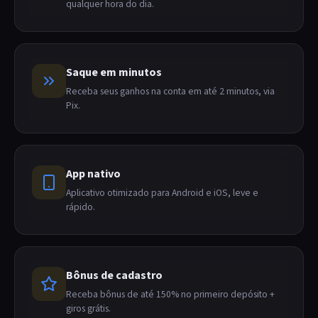
qualquer hora do dia.
Saque em minutos
Receba seus ganhos na conta em até 2 minutos, via
Pix.
App nativo
Aplicativo otimizado para Android e iOS, leve e
rápido.
Bônus de cadastro
Receba bônus de até 150% no primeiro depósito +
giros grátis.