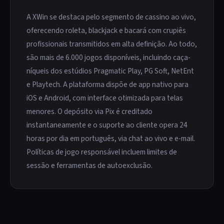
A XWin se destaca pelo segmento de cassino ao vivo,
oferecendo roleta, blackjack e bacará com crupiês
profissionais transmitidos em alta definição. Ao todo,
são mais de 6.000 jogos disponíveis, incluindo caça-
níqueis dos estúdios Pragmatic Play, PG Soft, NetEnt
e Playtech. A plataforma dispõe de app nativo para
iOS e Android, com interface otimizada para telas
menores. O depósito via Pix é creditado
instantaneamente e o suporte ao cliente opera 24
horas por dia em português, via chat ao vivo e e-mail.
Políticas de jogo responsável incluem limites de
sessão e ferramentas de autoexclusão.