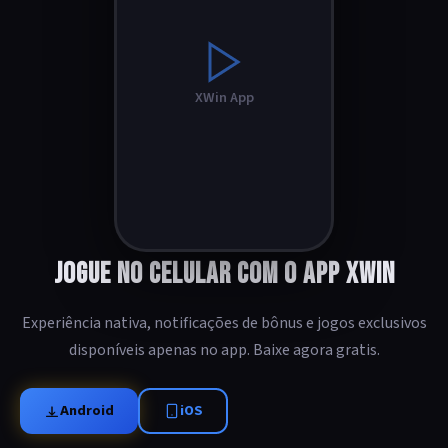
XWin App
Jogue no celular com o app XWin
Experiência nativa, notificações de bônus e jogos exclusivos
disponíveis apenas no app. Baixe agora gratis.
Android
iOS