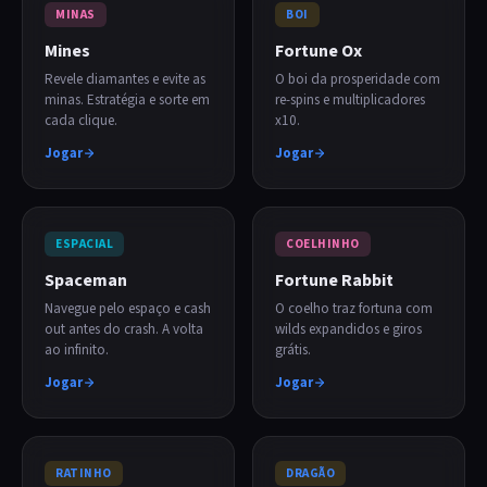
MINAS
BOI
Mines
Fortune Ox
Revele diamantes e evite as
O boi da prosperidade com
minas. Estratégia e sorte em
re-spins e multiplicadores
cada clique.
x10.
Jogar
Jogar
ESPACIAL
COELHINHO
Spaceman
Fortune Rabbit
Navegue pelo espaço e cash
O coelho traz fortuna com
out antes do crash. A volta
wilds expandidos e giros
ao infinito.
grátis.
Jogar
Jogar
RATINHO
DRAGÃO