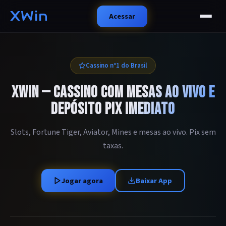
XWin
Acessar
Cassino nº1 do Brasil
XWin — cassino com mesas ao vivo e
depósito Pix imediato
Slots, Fortune Tiger, Aviator, Mines e mesas ao vivo. Pix sem
taxas.
Jogar agora
Baixar App