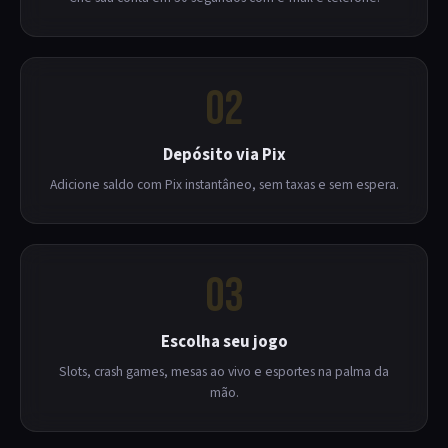
02
Depósito via Pix
Adicione saldo com Pix instantâneo, sem taxas e sem espera.
03
Escolha seu jogo
Slots, crash games, mesas ao vivo e esportes na palma da
mão.