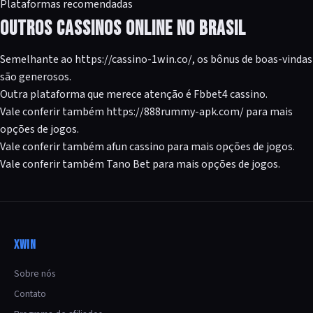
Plataformas recomendadas
Outros cassinos online no Brasil
Semelhante ao
https://cassino-1win.co/
, os bônus de boas-vindas
são generosos.
Outra plataforma que merece atenção é
Fbbet4 cassino
.
Vale conferir também
https://888rummy-apk.com/
para mais
opções de jogos.
Vale conferir também
afun cassino
para mais opções de jogos.
Vale conferir também
Tano Bet
para mais opções de jogos.
XWin
Sobre nós
Contato