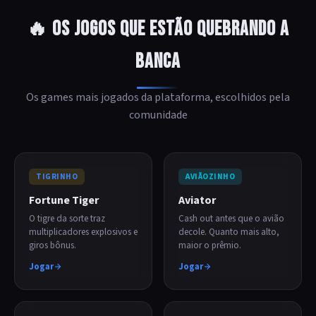
🔥 Os Jogos que Estão Quebrando a
Banca
Os games mais jogados da plataforma, escolhidos pela
comunidade
TIGRINHO
AVIÃOZINHO
Fortune Tiger
Aviator
O tigre da sorte traz
Cash out antes que o avião
multiplicadores explosivos e
decole. Quanto mais alto,
giros bônus.
maior o prêmio.
Jogar
Jogar