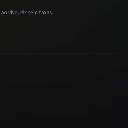
 ao vivo. Pix sem taxas.