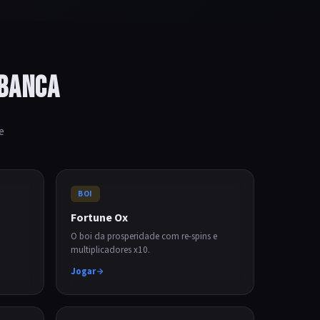
 Banca
e
BOI
Fortune Ox
O boi da prosperidade com re-spins e
multiplicadores x10.
Jogar