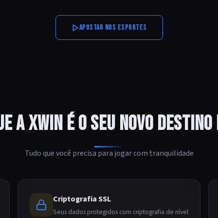
Apostar nos Esportes
e a XWin é o Seu Novo Destino
Tudo que você precisa para jogar com tranquilidade
Criptografia SSL
Seus dados protegidos com criptografia de nível