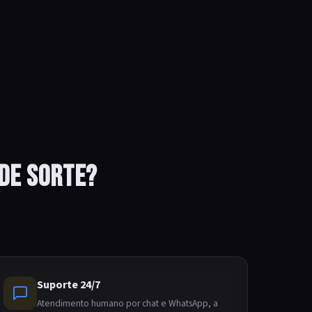
 de Sorte?
Suporte 24/7
Atendimento humano por chat e WhatsApp, a