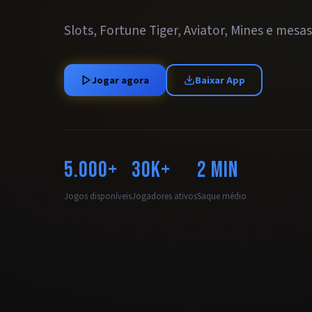
Slots, Fortune Tiger, Aviator, Mines e mesas
Jogar agora
Baixar App
5.000+
30K+
2 min
Jogos disponíveis
Jogadores ativos
Saque médio