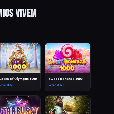
mios Vivem
Gates of Olympus 1000
Sweet Bonanza 1000
er análise
Ver análise