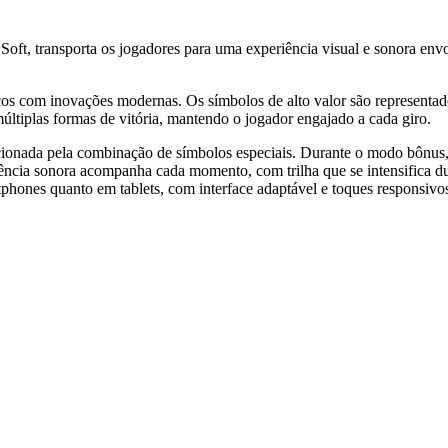
oft, transporta os jogadores para uma experiência visual e sonora en
os com inovações modernas. Os símbolos de alto valor são representad
múltiplas formas de vitória, mantendo o jogador engajado a cada giro.
cionada pela combinação de símbolos especiais. Durante o modo bônus, 
ência sonora acompanha cada momento, com trilha que se intensifica dur
tphones quanto em tablets, com interface adaptável e toques responsivo