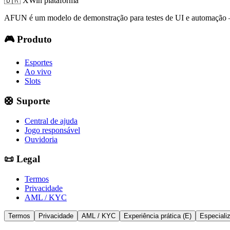
🇧🇷 XWin plataforma
AFUN é um modelo de demonstração para testes de UI e automação —
🎮
Produto
Esportes
Ao vivo
Slots
🛟
Suporte
Central de ajuda
Jogo responsável
Ouvidoria
📜
Legal
Termos
Privacidade
AML / KYC
Termos
Privacidade
AML / KYC
Experiência prática (E)
Especiali