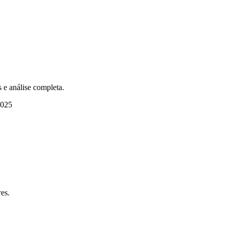
s e análise completa.
025
es.