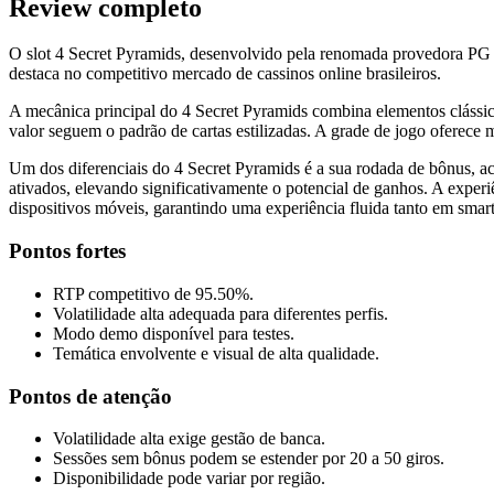
Review completo
O slot 4 Secret Pyramids, desenvolvido pela renomada provedora PG S
destaca no competitivo mercado de cassinos online brasileiros.
A mecânica principal do 4 Secret Pyramids combina elementos clássic
valor seguem o padrão de cartas estilizadas. A grade de jogo oferece 
Um dos diferenciais do 4 Secret Pyramids é a sua rodada de bônus, a
ativados, elevando significativamente o potencial de ganhos. A experi
dispositivos móveis, garantindo uma experiência fluida tanto em smar
Pontos fortes
RTP competitivo de 95.50%.
Volatilidade alta adequada para diferentes perfis.
Modo demo disponível para testes.
Temática envolvente e visual de alta qualidade.
Pontos de atenção
Volatilidade alta exige gestão de banca.
Sessões sem bônus podem se estender por 20 a 50 giros.
Disponibilidade pode variar por região.