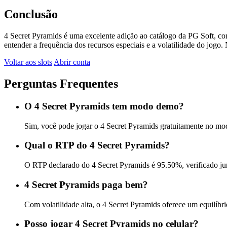
Conclusão
4 Secret Pyramids é uma excelente adição ao catálogo da PG Soft, c
entender a frequência dos recursos especiais e a volatilidade do jogo
Voltar aos slots
Abrir conta
Perguntas Frequentes
O 4 Secret Pyramids tem modo demo?
Sim, você pode jogar o 4 Secret Pyramids gratuitamente no mod
Qual o RTP do 4 Secret Pyramids?
O RTP declarado do 4 Secret Pyramids é 95.50%, verificado ju
4 Secret Pyramids paga bem?
Com volatilidade alta, o 4 Secret Pyramids oferece um equilíbri
Posso jogar 4 Secret Pyramids no celular?