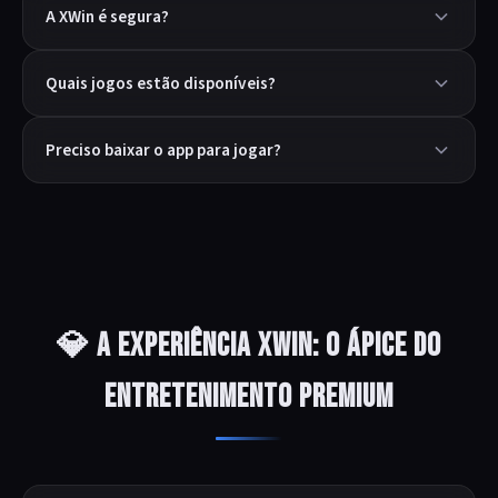
A XWin é segura?
depósito, além de giros grátis em slots selecionados.
Consulte os termos e condições na página de promoções.
Sim. Utilizamos criptografia SSL de 256 bits, servidores
Quais jogos estão disponíveis?
protegidos e protocolos de segurança de nível bancário.
Seus dados pessoais e financeiros estão sempre
Mais de 5.000 jogos: caça-níqueis (Pragmatic, PG Soft,
protegidos.
Preciso baixar o app para jogar?
NetEnt), jogos crash (Aviator, Spaceman, Mines), mesas ao
vivo (roleta, blackjack, bacará) e apostas esportivas.
Não necessariamente. Você pode jogar pelo navegador no
celular ou computador. Mas o app nativo oferece melhor
performance, notificações de bônus e jogos exclusivos.
Baixe em /down/.
💎 A Experiência XWin: O Ápice do
Entretenimento Premium