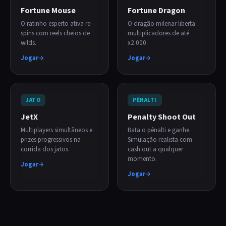
Fortune Mouse
Fortune Dragon
O ratinho esperto ativa re-
O dragão milenar liberta
spins com reels cheios de
multiplicadores de até
wilds.
x2.000.
Jogar
Jogar
JATO
PÊNALTI
JetX
Penalty Shoot Out
Multiplayers simultâneos e
Bata o pênalti e ganhe.
prizes progressivos na
Simulação realista com
corrida dos jatos.
cash out a qualquer
momento.
Jogar
Jogar