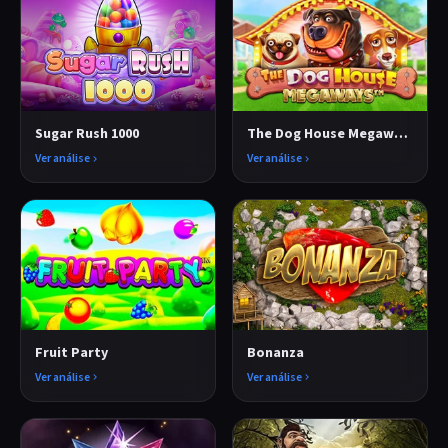
Sugar Rush 1000
The Dog House Megaways
Ver análise
Ver análise
Fruit Party
Bonanza
Ver análise
Ver análise