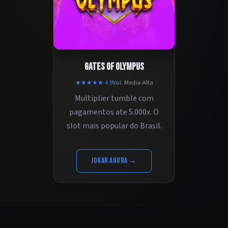
Gates of Olympus
★★★★★ 4.9
Vol. Media-Alta
Multiplier tumble com
pagamentos ate 5.000x. O
slot mais popular do Brasil.
Jogar agora →