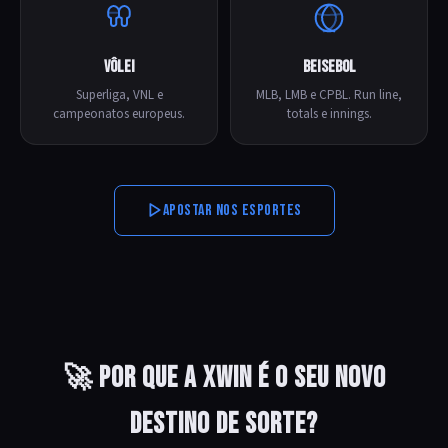
Vôlei
Beisebol
Superliga, VNL e
MLB, LMB e CPBL. Run line,
campeonatos europeus.
totals e innings.
Apostar nos Esportes
🚀 Por que a XWin é o Seu Novo
Destino de Sorte?