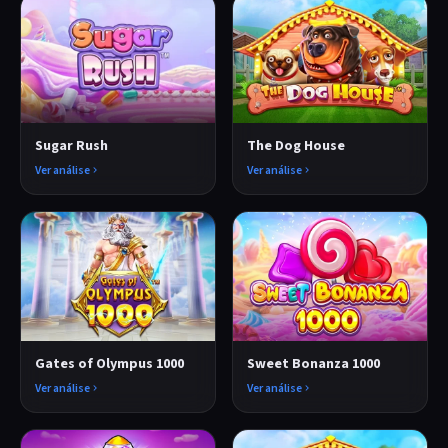
Sugar Rush
The Dog House
Ver análise
Ver análise
Gates of Olympus 1000
Sweet Bonanza 1000
Ver análise
Ver análise