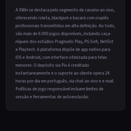
A XWin se destaca pelo segmento de cassino ao vivo,
oferecendo roleta, blackjack e bacará com crupiês
profissionais transmitidos em alta definição. Ao todo,
são mais de 6.000 jogos disponíveis, incluindo caça-
níqueis dos estúdios Pragmatic Play, PG Soft, NetEnt
e Playtech. A plataforma dispõe de app nativo para
iOS e Android, com interface otimizada para telas
menores. O depósito via Pix é creditado
instantaneamente e o suporte ao cliente opera 24
horas por dia em português, via chat ao vivo e e-mail.
Políticas de jogo responsável incluem limites de
sessão e ferramentas de autoexclusão.