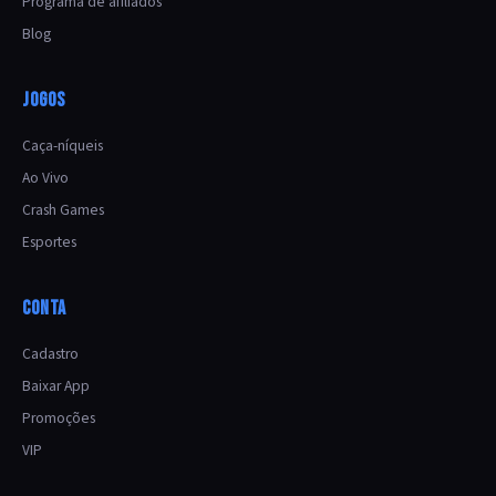
Programa de afiliados
Blog
Jogos
Caça-níqueis
Ao Vivo
Crash Games
Esportes
Conta
Cadastro
Baixar App
Promoções
VIP