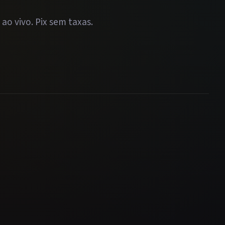
 ao vivo. Pix sem taxas.