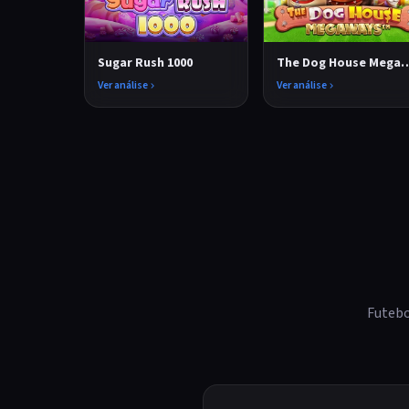
Sugar Rush 1000
The Dog House 
Ver análise
Ver análise
Futebo