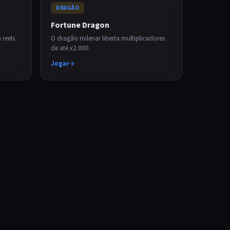
DRAGÃO
Fortune Dragon
 reels
O dragão milenar liberta multiplicadores
de até x2.000.
Jogar