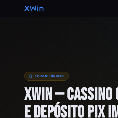
XWin
Cassino nº1 do Brasil
XWin — cassino 
e depósito Pix i