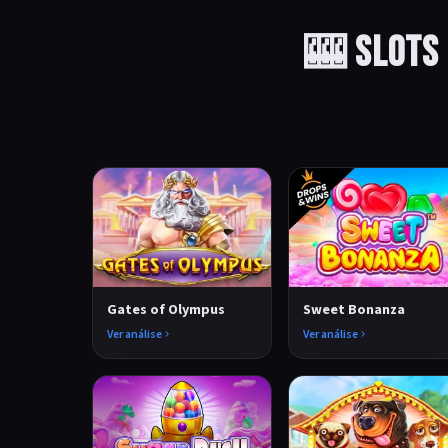
🎰 Slots 
Gates of Olympus
Sweet Bonanza
Ver análise
Ver análise