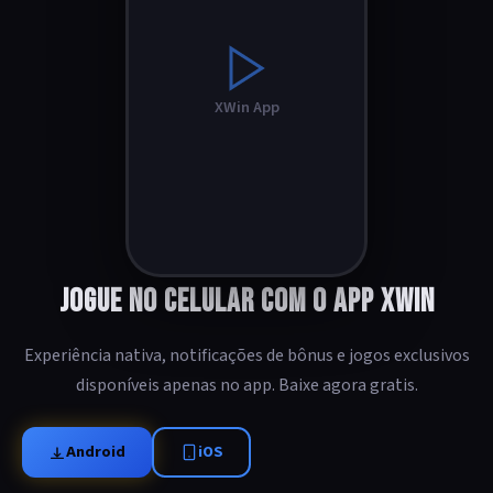
XWin App
Jogue no celular com o app XWin
Experiência nativa, notificações de bônus e jogos exclusivos
disponíveis apenas no app. Baixe agora gratis.
Android
iOS