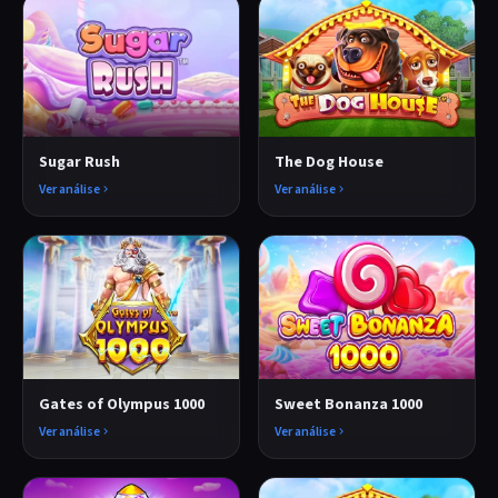
Sugar Rush
The Dog House
Ver análise
Ver análise
Gates of Olympus 1000
Sweet Bonanza 1000
Ver análise
Ver análise