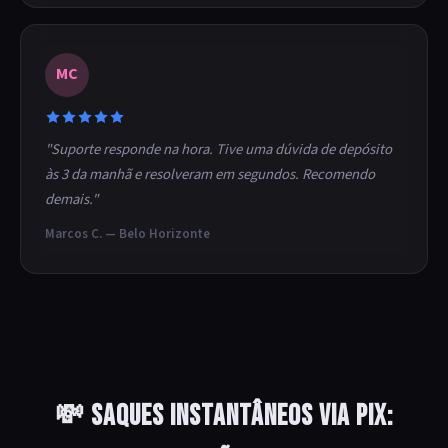
MC
"Suporte responde na hora. Tive uma dúvida de depósito
às 3 da manhã e resolveram em segundos. Recomendo
demais."
Marcos C. — Belo Horizonte
💸 Saques Instantâneos via Pix: