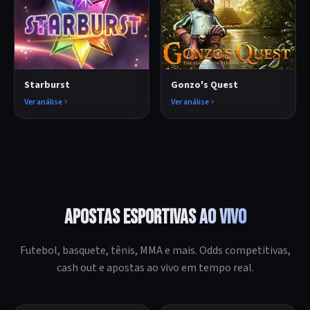
Starburst
Gonzo's Quest
Ver análise
Ver análise
Apostas Esportivas ao Vivo
Futebol, basquete, tênis, MMA e mais. Odds competitivas,
cash out e apostas ao vivo em tempo real.