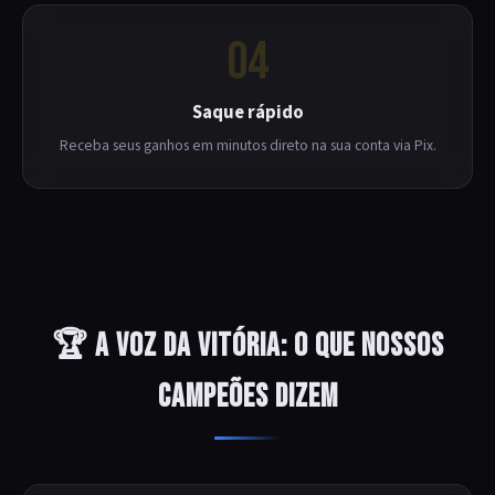
04
Saque rápido
Receba seus ganhos em minutos direto na sua conta via Pix.
🏆 A Voz da Vitória: O que Nossos
Campeões Dizem