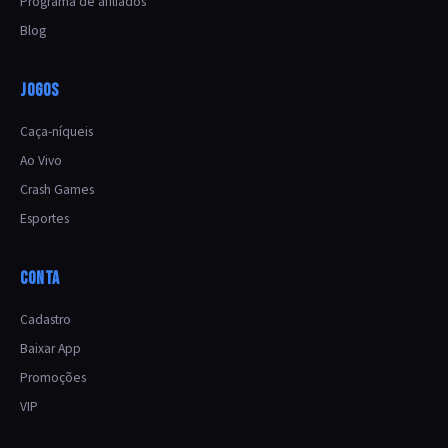
Programa de afiliados
Blog
Jogos
Caça-níqueis
Ao Vivo
Crash Games
Esportes
Conta
Cadastro
Baixar App
Promoções
VIP