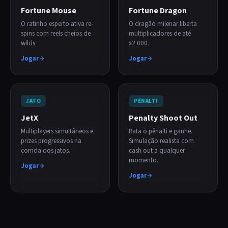
Fortune Mouse
Fortune Dragon
O ratinho esperto ativa re-
O dragão milenar liberta
spins com reels cheios de
multiplicadores de até
wilds.
x2.000.
Jogar
Jogar
JATO
PÊNALTI
JetX
Penalty Shoot Out
Multiplayers simultâneos e
Bata o pênalti e ganhe.
prizes progressivos na
Simulação realista com
corrida dos jatos.
cash out a qualquer
momento.
Jogar
Jogar