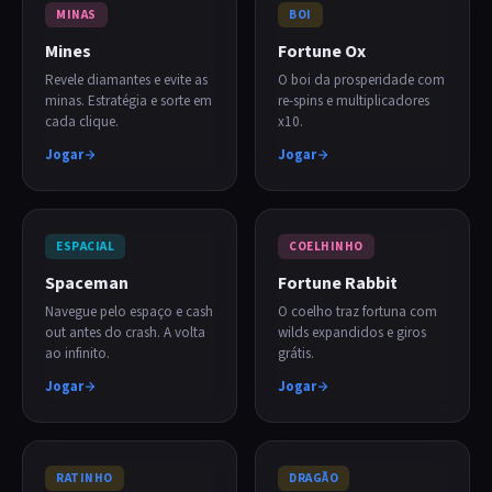
MINAS
BOI
Mines
Fortune Ox
Revele diamantes e evite as
O boi da prosperidade com
minas. Estratégia e sorte em
re-spins e multiplicadores
cada clique.
x10.
Jogar
Jogar
ESPACIAL
COELHINHO
Spaceman
Fortune Rabbit
Navegue pelo espaço e cash
O coelho traz fortuna com
out antes do crash. A volta
wilds expandidos e giros
ao infinito.
grátis.
Jogar
Jogar
RATINHO
DRAGÃO