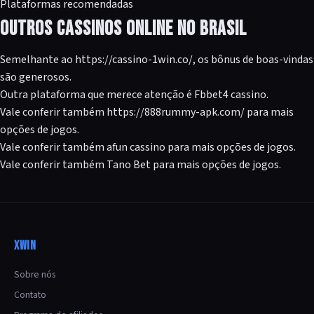
Plataformas recomendadas
Outros cassinos online no Brasil
Semelhante ao
https://cassino-1win.co/
, os bônus de boas-vindas
são generosos.
Outra plataforma que merece atenção é
Fbbet4 cassino
.
Vale conferir também
https://888rummy-apk.com/
para mais
opções de jogos.
Vale conferir também
afun cassino
para mais opções de jogos.
Vale conferir também
Tano Bet
para mais opções de jogos.
XWin
Sobre nós
Contato