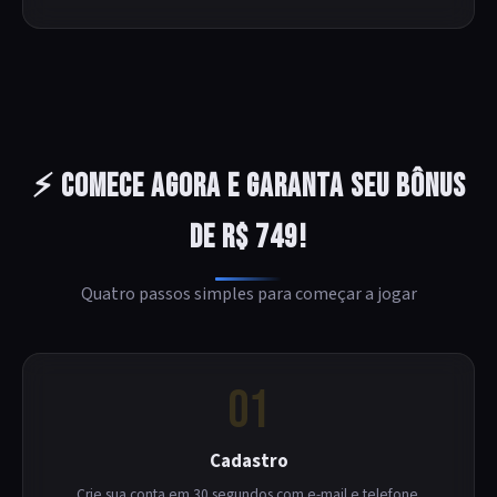
⚡ Comece Agora e Garanta seu Bônus
de R$ 749!
Quatro passos simples para começar a jogar
01
Cadastro
Crie sua conta em 30 segundos com e-mail e telefone.