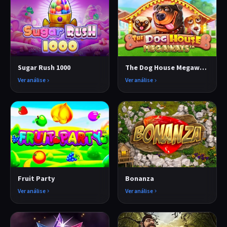
Sugar Rush 1000
The Dog House Megaways
Ver análise
Ver análise
Fruit Party
Bonanza
Ver análise
Ver análise