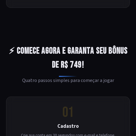
⚡ Comece Agora e Garanta seu Bônus
de R$ 749!
Quatro passos simples para começar a jogar
01
Cadastro
Crie sua conta em 30 segundos com e-mail e telefone.