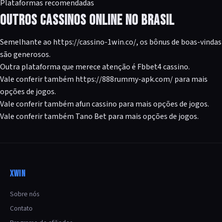
Plataformas recomendadas
Outros cassinos online no Brasil
Semelhante ao
https://cassino-1win.co/
, os bônus de boas-vindas
são generosos.
Outra plataforma que merece atenção é
Fbbet4 cassino
.
Vale conferir também
https://888rummy-apk.com/
para mais
opções de jogos.
Vale conferir também
afun cassino
para mais opções de jogos.
Vale conferir também
Tano Bet
para mais opções de jogos.
XWin
Sobre nós
Contato