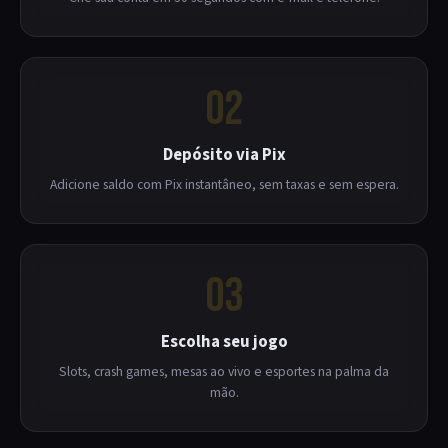
02
Depósito via Pix
Adicione saldo com Pix instantâneo, sem taxas e sem espera.
03
Escolha seu jogo
Slots, crash games, mesas ao vivo e esportes na palma da
mão.