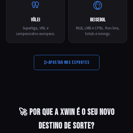
Vôlei
Beisebol
Superliga, VNL e
MLB, LMB e CPBL. Run line,
campeonatos europeus.
totals e innings.
Apostar nos Esportes
🚀 Por que a XWin é o Seu Novo
Destino de Sorte?