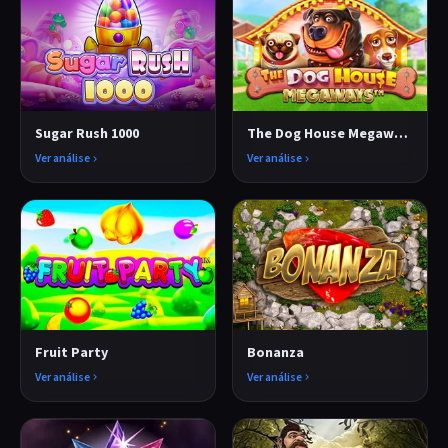
Sugar Rush 1000
The Dog House Megaways
Ver análise
Ver análise
Fruit Party
Bonanza
Ver análise
Ver análise