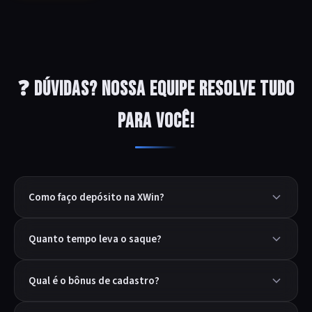
❓ Dúvidas? Nossa Equipe Resolve Tudo
para Você!
Como faço depósito na XWin?
Basta acessar sua conta, clicar em "Depositar", escolher Pix
Quanto tempo leva o saque?
e escanear o QR code ou copiar a chave. O saldo cai em
segundos, sem taxas. Também aceitamos Visa, Mastercard,
Saques via Pix são processados em até 2 minutos na maioria
Bitcoin e Ethereum.
Qual é o bônus de cadastro?
dos casos. Em períodos de alta demanda, o prazo máximo é
de 30 minutos. Não cobramos taxas de saque.
Novos jogadores recebem bônus de até 150% no primeiro