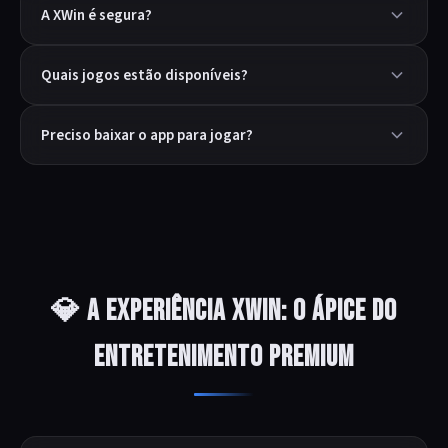
A XWin é segura?
depósito, além de giros grátis em slots selecionados.
Consulte os termos e condições na página de promoções.
Sim. Utilizamos criptografia SSL de 256 bits, servidores
Quais jogos estão disponíveis?
protegidos e protocolos de segurança de nível bancário.
Seus dados pessoais e financeiros estão sempre
Mais de 5.000 jogos: caça-níqueis (Pragmatic, PG Soft,
protegidos.
Preciso baixar o app para jogar?
NetEnt), jogos crash (Aviator, Spaceman, Mines), mesas ao
vivo (roleta, blackjack, bacará) e apostas esportivas.
Não necessariamente. Você pode jogar pelo navegador no
celular ou computador. Mas o app nativo oferece melhor
performance, notificações de bônus e jogos exclusivos.
Baixe em /down/.
💎 A Experiência XWin: O Ápice do
Entretenimento Premium