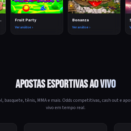
Megaways
Fruit Party
Bonanza
Ver análise
Ver análise
V
Apostas Esportivas ao Vivo
l, basquete, tênis, MMA e mais. Odds competitivas, cash out e apo
vivo em tempo real.