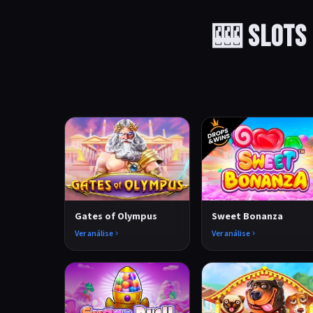
🎰 Slots 
Gates of Olympus
Sweet Bonanza
Ver análise
Ver análise