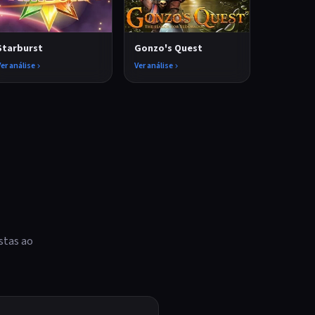
Starburst
Gonzo's Quest
er análise
Ver análise
stas ao