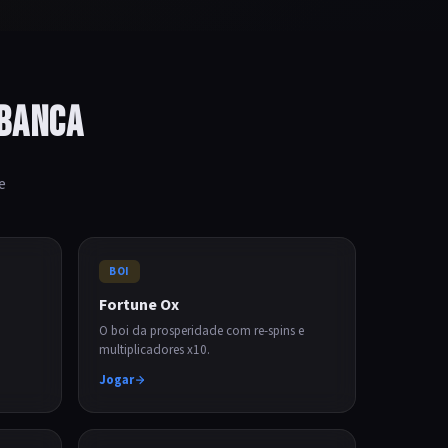
 Banca
e
BOI
Fortune Ox
O boi da prosperidade com re-spins e
multiplicadores x10.
Jogar