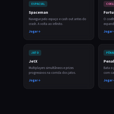
ESPACIAL
COEL
Spaceman
Fortu
Navegue pelo espaço e cash out antes do
O coelh
crash. A volta ao infinito.
expandi
Jogar
Jogar
JATO
PÊNA
JetX
Penal
Multiplayers simultâneos e prizes
Bata o 
progressivos na corrida dos jatos.
com ca
Jogar
Jogar