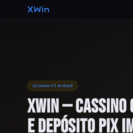
XWin
Cassino nº1 do Brasil
XWin — cassino 
e depósito Pix i