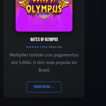
Gates of Olympus
★★★★★ 4.9
Vol. Media-Alta
Multiplier tumble com pagamentos
ate 5.000x. O slot mais popular do
Brasil.
Jogar agora →