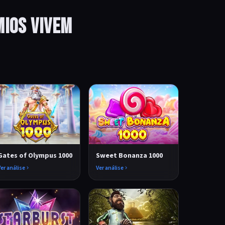
mios Vivem
Gates of Olympus 1000
Sweet Bonanza 1000
er análise
Ver análise