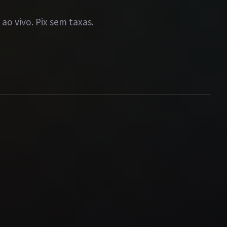
 ao vivo. Pix sem taxas.