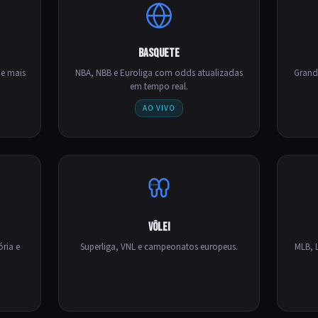
Basquete
 e mais
NBA, NBB e Euroliga com odds atualizadas
Grand
em tempo real.
AO VIVO
Vôlei
ria e
Superliga, VNL e campeonatos europeus.
MLB, L