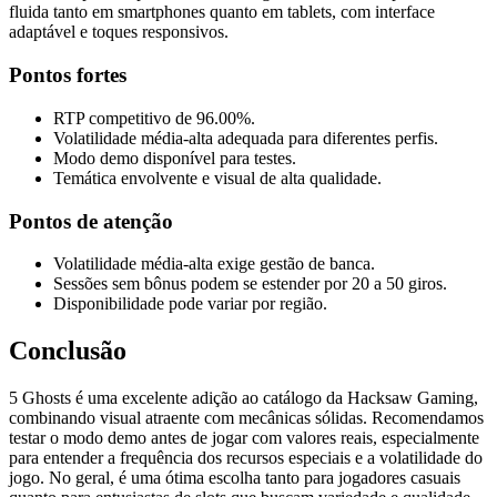
fluida tanto em smartphones quanto em tablets, com interface
adaptável e toques responsivos.
Pontos fortes
RTP competitivo de 96.00%.
Volatilidade média-alta adequada para diferentes perfis.
Modo demo disponível para testes.
Temática envolvente e visual de alta qualidade.
Pontos de atenção
Volatilidade média-alta exige gestão de banca.
Sessões sem bônus podem se estender por 20 a 50 giros.
Disponibilidade pode variar por região.
Conclusão
5 Ghosts é uma excelente adição ao catálogo da Hacksaw Gaming,
combinando visual atraente com mecânicas sólidas. Recomendamos
testar o modo demo antes de jogar com valores reais, especialmente
para entender a frequência dos recursos especiais e a volatilidade do
jogo. No geral, é uma ótima escolha tanto para jogadores casuais