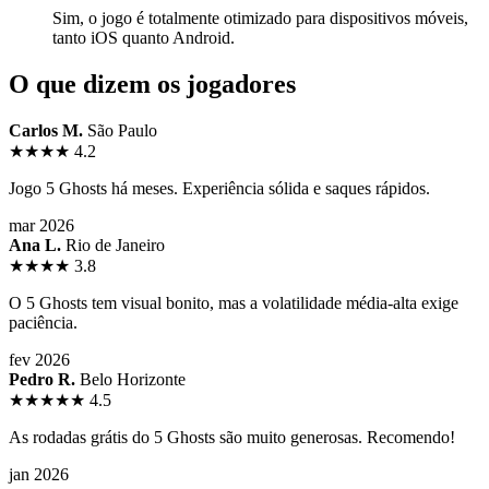
Sim, o jogo é totalmente otimizado para dispositivos móveis,
tanto iOS quanto Android.
O que dizem os jogadores
Carlos M.
São Paulo
★★★★
4.2
Jogo 5 Ghosts há meses. Experiência sólida e saques rápidos.
mar 2026
Ana L.
Rio de Janeiro
★★★★
3.8
O 5 Ghosts tem visual bonito, mas a volatilidade média-alta exige
paciência.
fev 2026
Pedro R.
Belo Horizonte
★★★★★
4.5
As rodadas grátis do 5 Ghosts são muito generosas. Recomendo!
jan 2026