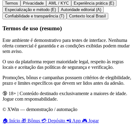
Termos
Privacidade
AML / KYC
Experiência prática (E)
Especialização e método (E)
Autoridade editorial (A)
Confiabilidade e transparência (T)
Contexto local Brasil
Termos de uso (resumo)
Este ambiente é demonstrativo para testes de interface. Nenhuma
oferta comercial é garantida e as condições exibidas podem mudar
sem aviso.
O uso da plataforma requer maioridade legal, respeito às regras
locais e aceitação das políticas de segurança e verificação.
Promoções, bônus e campanhas possuem critérios de elegibilidade,
prazo e limites específicos que devem ser lidos antes da adesão.
🔞 18+ | Conteúdo destinado exclusivamente a maiores de idade.
Jogue com responsabilidade.
© XWin — demonstração / automação
🏠
Início
🎁
Bônus
💳
Depósito
📲
App
🎮
Jogar