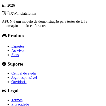
jan 2026
🇧🇷 XWin plataforma
AFUN é um modelo de demonstração para testes de UI e
automação — não é oferta real.
🎮
Produto
Esportes
Ao vivo
Slots
🛟
Suporte
Central de ajuda
Jogo responsável
Ouvidoria
📜
Legal
Termos
Privacidade