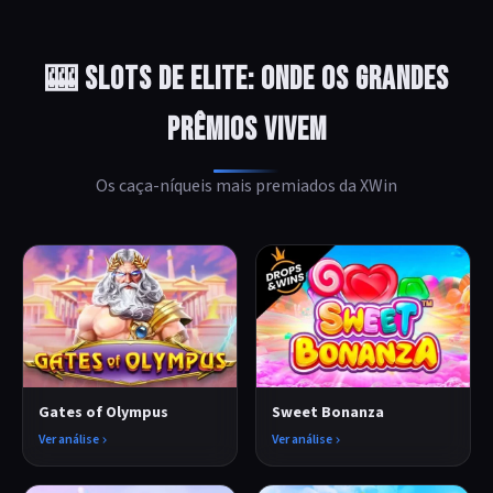
🎰 Slots de Elite: Onde os Grandes
Prêmios Vivem
Os caça-níqueis mais premiados da XWin
Gates of Olympus
Sweet Bonanza
Ver análise
Ver análise