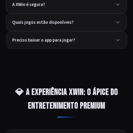
A XWin é segura?
depósito, além de giros grátis em slots selecionados.
Consulte os termos e condições na página de promoções.
Sim. Utilizamos criptografia SSL de 256 bits, servidores
Quais jogos estão disponíveis?
protegidos e protocolos de segurança de nível bancário.
Seus dados pessoais e financeiros estão sempre
Mais de 5.000 jogos: caça-níqueis (Pragmatic, PG Soft,
protegidos.
Preciso baixar o app para jogar?
NetEnt), jogos crash (Aviator, Spaceman, Mines), mesas ao
vivo (roleta, blackjack, bacará) e apostas esportivas.
Não necessariamente. Você pode jogar pelo navegador no
celular ou computador. Mas o app nativo oferece melhor
performance, notificações de bônus e jogos exclusivos.
Baixe em /down/.
💎 A Experiência XWin: O Ápice do
Entretenimento Premium