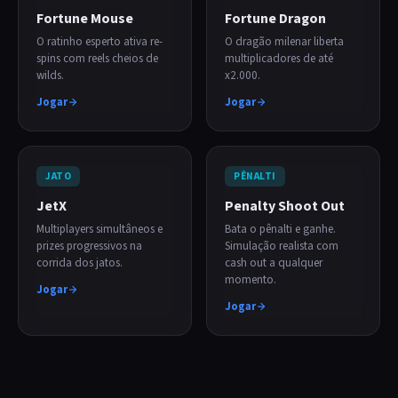
Fortune Mouse
Fortune Dragon
O ratinho esperto ativa re-
O dragão milenar liberta
spins com reels cheios de
multiplicadores de até
wilds.
x2.000.
Jogar
Jogar
JATO
PÊNALTI
JetX
Penalty Shoot Out
Multiplayers simultâneos e
Bata o pênalti e ganhe.
prizes progressivos na
Simulação realista com
corrida dos jatos.
cash out a qualquer
momento.
Jogar
Jogar