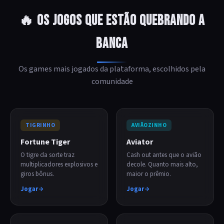
🔥 Os Jogos que Estão Quebrando a
Banca
Os games mais jogados da plataforma, escolhidos pela
comunidade
TIGRINHO
AVIÃOZINHO
Fortune Tiger
Aviator
O tigre da sorte traz
Cash out antes que o avião
multiplicadores explosivos e
decole. Quanto mais alto,
giros bônus.
maior o prêmio.
Jogar
Jogar