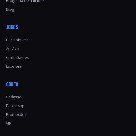
Programa de afiliados
Blog
Jogos
Caça-níqueis
Ao Vivo
Crash Games
Esportes
Conta
Cadastro
Baixar App
Promoções
VIP