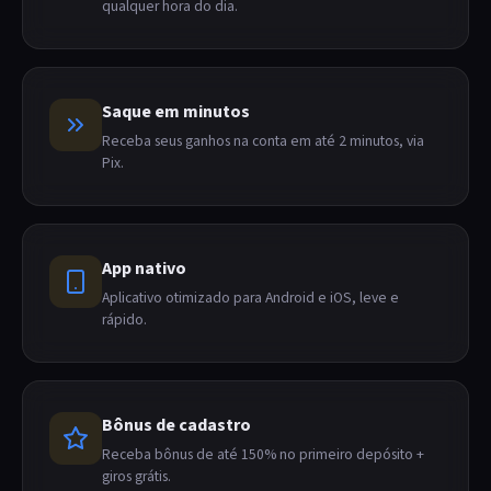
qualquer hora do dia.
Saque em minutos
Receba seus ganhos na conta em até 2 minutos, via
Pix.
App nativo
Aplicativo otimizado para Android e iOS, leve e
rápido.
Bônus de cadastro
Receba bônus de até 150% no primeiro depósito +
giros grátis.