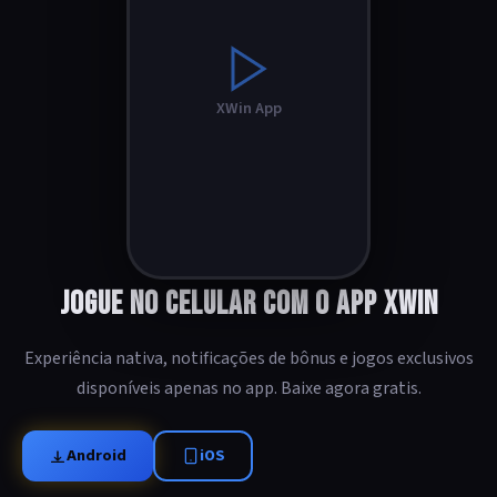
XWin App
Jogue no celular com o app XWin
Experiência nativa, notificações de bônus e jogos exclusivos
disponíveis apenas no app. Baixe agora gratis.
Android
iOS