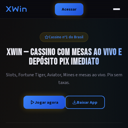
XWin
Acessar
Cassino nº1 do Brasil
XWin — cassino com mesas ao vivo e
depósito Pix imediato
Slots, Fortune Tiger, Aviator, Mines e mesas ao vivo. Pix sem
taxas.
Jogar agora
Baixar App