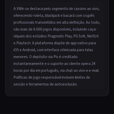
A XWin se destaca pelo segmento de cassino ao vivo,
oferecendo roleta, blackjack e bacará com crupiês
profissionais transmitidos em alta definição. Ao todo,
são mais de 6.000 jogos disponíveis, incluindo caça-
níqueis dos estúdios Pragmatic Play, PG Soft, NetEnt
e Playtech. A plataforma dispõe de app nativo para
iOS e Android, com interface otimizada para telas
menores. O depósito via Pix é creditado
instantaneamente e o suporte ao cliente opera 24
horas por dia em português, via chat ao vivo e e-mail.
Políticas de jogo responsável incluem limites de
sessão e ferramentas de autoexclusão.