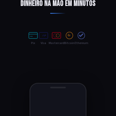
Dinheiro na Mão em Minutos
Pix
Visa
Mastercard
Bitcoin
Ethereum