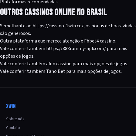
Plataformas recomendadas
Outros cassinos online no Brasil
Semelhante ao
https://cassino-1win.co/
, os bônus de boas-vindas
são generosos.
Outra plataforma que merece atenção é
Fbbet4 cassino
.
Vale conferir também
https://888rummy-apk.com/
para mais
opções de jogos.
Vale conferir também
afun cassino
para mais opções de jogos.
Vale conferir também
Tano Bet
para mais opções de jogos.
XWin
Sobre nós
Contato