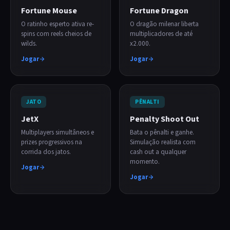
Fortune Mouse
Fortune Dragon
O ratinho esperto ativa re-
O dragão milenar liberta
spins com reels cheios de
multiplicadores de até
wilds.
x2.000.
Jogar
Jogar
JATO
PÊNALTI
JetX
Penalty Shoot Out
Multiplayers simultâneos e
Bata o pênalti e ganhe.
prizes progressivos na
Simulação realista com
corrida dos jatos.
cash out a qualquer
momento.
Jogar
Jogar