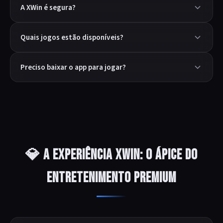
A XWin é segura?
depósito, além de giros grátis em slots selecionados.
Consulte os termos e condições na página de promoções.
Sim. Utilizamos criptografia SSL de 256 bits, servidores
Quais jogos estão disponíveis?
protegidos e protocolos de segurança de nível bancário.
Seus dados pessoais e financeiros estão sempre
Mais de 5.000 jogos: caça-níqueis (Pragmatic, PG Soft,
protegidos.
Preciso baixar o app para jogar?
NetEnt), jogos crash (Aviator, Spaceman, Mines), mesas ao
vivo (roleta, blackjack, bacará) e apostas esportivas.
Não necessariamente. Você pode jogar pelo navegador no
celular ou computador. Mas o app nativo oferece melhor
performance, notificações de bônus e jogos exclusivos.
Baixe em /down/.
💎 A Experiência XWin: O Ápice do
Entretenimento Premium