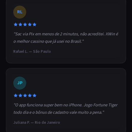
RL
"Sac via Pix em menos de 2 minutos, não acreditei. XWin é
o melhor cassino que já usei no Brasil."
Rafael L. — São Paulo
JP
"O app funciona super bem no iPhone. Jogo Fortune Tiger
todo dia e o bônus de cadastro vale muito a pena."
Juliana P. — Rio de Janeiro