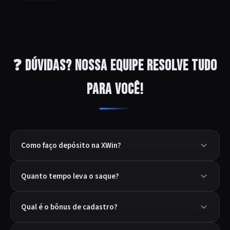
❓ Dúvidas? Nossa Equipe Resolve Tudo
para Você!
Como faço depósito na XWin?
Basta acessar sua conta, clicar em "Depositar", escolher Pix
Quanto tempo leva o saque?
e escanear o QR code ou copiar a chave. O saldo cai em
segundos, sem taxas. Também aceitamos Visa, Mastercard,
Saques via Pix são processados em até 2 minutos na maioria
Bitcoin e Ethereum.
Qual é o bônus de cadastro?
dos casos. Em períodos de alta demanda, o prazo máximo é
de 30 minutos. Não cobramos taxas de saque.
Novos jogadores recebem bônus de até 150% no primeiro