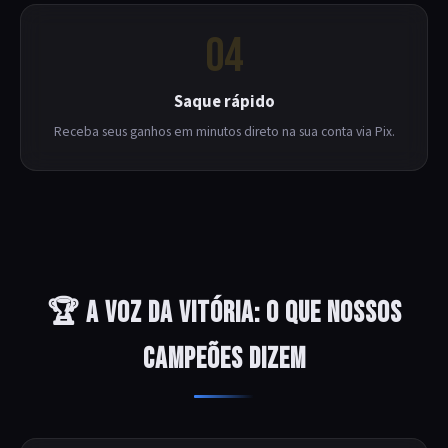
04
Saque rápido
Receba seus ganhos em minutos direto na sua conta via Pix.
🏆 A Voz da Vitória: O que Nossos
Campeões Dizem