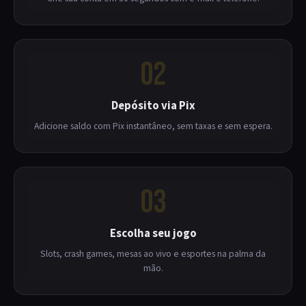
02
Depósito via Pix
Adicione saldo com Pix instantâneo, sem taxas e sem espera.
03
Escolha seu jogo
Slots, crash games, mesas ao vivo e esportes na palma da
mão.