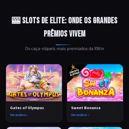
🎰 Slots de Elite: Onde os Grandes
Prêmios Vivem
Os caça-níqueis mais premiados da XWin
Gates of Olympus
Sweet Bonanza
Ver análise
Ver análise