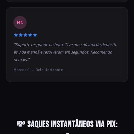
MC
"Suporte responde na hora. Tive uma dúvida de depósito
às 3 da manhã e resolveram em segundos. Recomendo
demais."
Marcos C. — Belo Horizonte
💸 Saques Instantâneos via Pix: