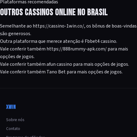
Plataformas recomendadas
Outros cassinos online no Brasil
Semelhante ao
https://cassino-1win.co/
, os bônus de boas-vindas
são generosos.
Outra plataforma que merece atenção é
Fbbet4 cassino
.
Vale conferir também
https://888rummy-apk.com/
para mais
opções de jogos.
Vale conferir também
afun cassino
para mais opções de jogos.
Vale conferir também
Tano Bet
para mais opções de jogos.
XWin
Sobre nós
Contato