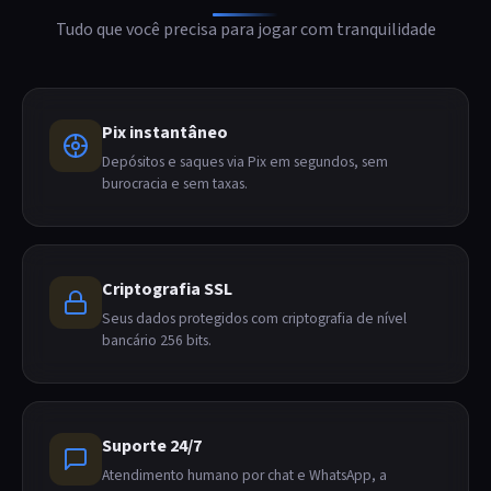
Tudo que você precisa para jogar com tranquilidade
Pix instantâneo
Depósitos e saques via Pix em segundos, sem
burocracia e sem taxas.
Criptografia SSL
Seus dados protegidos com criptografia de nível
bancário 256 bits.
Suporte 24/7
Atendimento humano por chat e WhatsApp, a