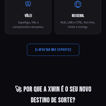
Vôlei
Beisebol
Superliga, VNL e
MLB, LMB e CPBL. Run line,
campeonatos europeus.
totals e innings.
Apostar nos Esportes
🚀 Por que a XWin é o Seu Novo
Destino de Sorte?