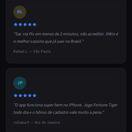
RL
"Sac via Pix em menos de 2 minutos, não acreditei. XWin é
o melhor cassino que já usei no Brasil."
Rafael L. — São Paulo
JP
"O app funciona super bem no iPhone. Jogo Fortune Tiger
todo dia e o bônus de cadastro vale muito a pena."
Juliana P. — Rio de Janeiro