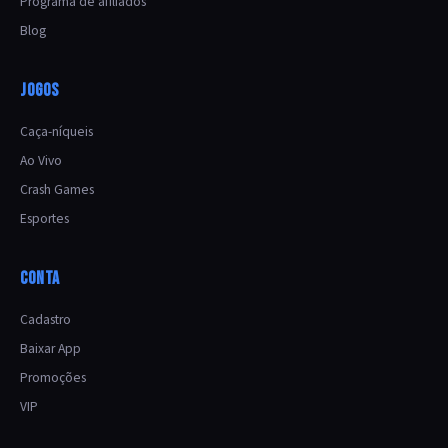
Programa de afiliados
Blog
Jogos
Caça-níqueis
Ao Vivo
Crash Games
Esportes
Conta
Cadastro
Baixar App
Promoções
VIP