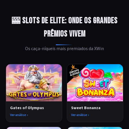
🎰 Slots de Elite: Onde os Grandes
Prêmios Vivem
Os caça-níqueis mais premiados da XWin
Gates of Olympus
Sweet Bonanza
Ver análise
Ver análise