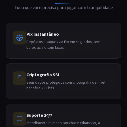
Tudo que você precisa para jogar com tranquilidade
Pix instantâneo
Depósitos e saques via Pix em segundos, sem
burocracia e sem taxas.
Criptografia SSL
Seus dados protegidos com criptografia de nível
bancário 256 bits.
Suporte 24/7
Atendimento humano por chat e WhatsApp, a