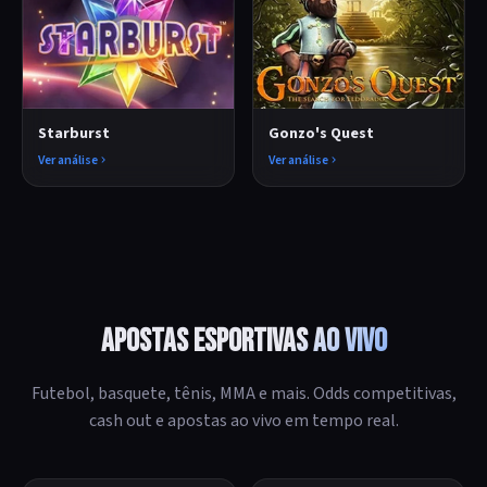
Starburst
Gonzo's Quest
Ver análise
Ver análise
Apostas Esportivas ao Vivo
Futebol, basquete, tênis, MMA e mais. Odds competitivas,
cash out e apostas ao vivo em tempo real.