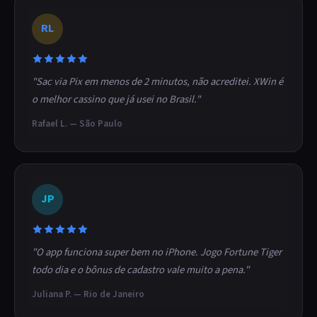
RL
"Sac via Pix em menos de 2 minutos, não acreditei. XWin é
o melhor cassino que já usei no Brasil."
Rafael L. — São Paulo
JP
"O app funciona super bem no iPhone. Jogo Fortune Tiger
todo dia e o bônus de cadastro vale muito a pena."
Juliana P. — Rio de Janeiro