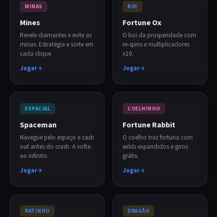
MINAS
BOI
Mines
Fortune Ox
Revele diamantes e evite as
O boi da prosperidade com
minas. Estratégia e sorte em
re-spins e multiplicadores
cada clique.
x10.
Jogar
Jogar
ESPACIAL
COELHINHO
Spaceman
Fortune Rabbit
Navegue pelo espaço e cash
O coelho traz fortuna com
out antes do crash. A volta
wilds expandidos e giros
ao infinito.
grátis.
Jogar
Jogar
RATINHO
DRAGÃO