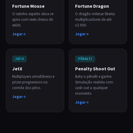
Fortune Mouse
Fortune Dragon
O ratinho esperto ativa re-
O dragão milenar liberta
spins com reels cheios de
multiplicadores de até
wilds.
x2.000.
Jogar
Jogar
JATO
PÊNALTI
JetX
Penalty Shoot Out
Multiplayers simultâneos e
Bata o pênalti e ganhe.
prizes progressivos na
Simulação realista com
corrida dos jatos.
cash out a qualquer
momento.
Jogar
Jogar