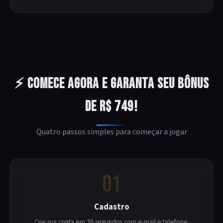
⚡ Comece Agora e Garanta seu Bônus
de R$ 749!
Quatro passos simples para começar a jogar
01
Cadastro
Crie sua conta em 30 segundos com e-mail e telefone.