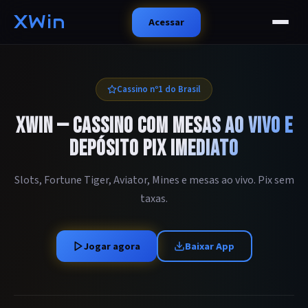
XWin
Acessar
Cassino nº1 do Brasil
XWin — cassino com mesas ao vivo e
depósito Pix imediato
Slots, Fortune Tiger, Aviator, Mines e mesas ao vivo. Pix sem
taxas.
Jogar agora
Baixar App