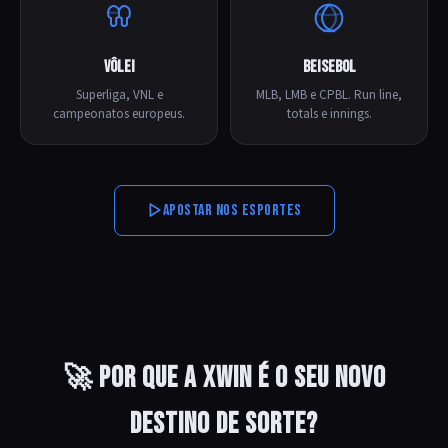
Vôlei
Beisebol
Superliga, VNL e
MLB, LMB e CPBL. Run line,
campeonatos europeus.
totals e innings.
Apostar nos Esportes
🚀 Por que a XWin é o Seu Novo
Destino de Sorte?