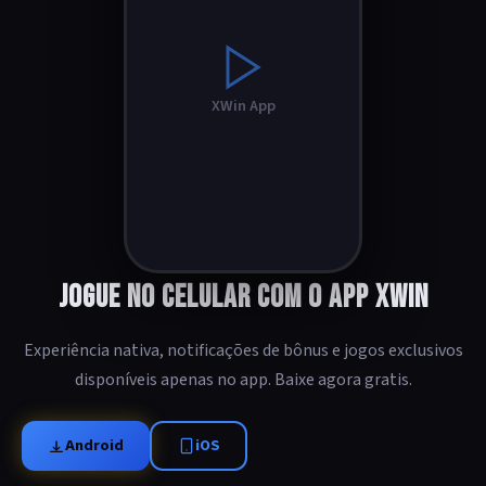
XWin App
Jogue no celular com o app XWin
Experiência nativa, notificações de bônus e jogos exclusivos
disponíveis apenas no app. Baixe agora gratis.
Android
iOS