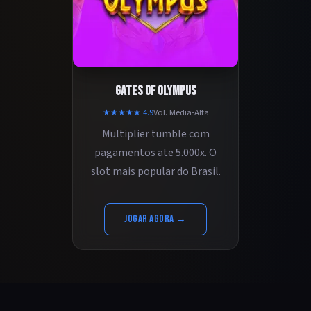
Gates of Olympus
★★★★★ 4.9
Vol. Media-Alta
Multiplier tumble com
pagamentos ate 5.000x. O
slot mais popular do Brasil.
Jogar agora →