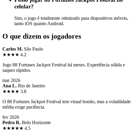
celular?
Sim, o jogo é totalmente otimizado para dispositivos móveis,
tanto iOS quanto Android.
O que dizem os jogadores
Carlos M.
São Paulo
★★★★
4.2
Jogo 88 Fortunes Jackpot Festival há meses. Experiência sólida e
saques rápidos.
mar 2026
Ana L.
Rio de Janeiro
★★★★
3.8
O 88 Fortunes Jackpot Festival tem visual bonito, mas a volatilidade
média exige paciência.
fev 2026
Pedro R.
Belo Horizonte
★★★★★
4.5