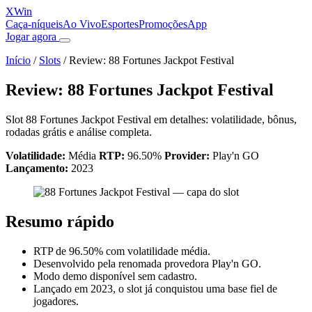
XWin
Caça-níqueis
Ao Vivo
Esportes
Promoções
App
Jogar agora
Início
/
Slots
/
Review: 88 Fortunes Jackpot Festival
Review: 88 Fortunes Jackpot Festival
Slot 88 Fortunes Jackpot Festival em detalhes: volatilidade, bônus,
rodadas grátis e análise completa.
Volatilidade:
Média
RTP:
96.50%
Provider:
Play'n GO
Lançamento:
2023
Resumo rápido
RTP de 96.50% com volatilidade média.
Desenvolvido pela renomada provedora Play'n GO.
Modo demo disponível sem cadastro.
Lançado em 2023, o slot já conquistou uma base fiel de
jogadores.