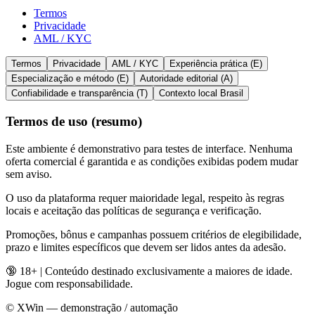
Termos
Privacidade
AML / KYC
Termos
Privacidade
AML / KYC
Experiência prática (E)
Especialização e método (E)
Autoridade editorial (A)
Confiabilidade e transparência (T)
Contexto local Brasil
Termos de uso (resumo)
Este ambiente é demonstrativo para testes de interface. Nenhuma
oferta comercial é garantida e as condições exibidas podem mudar
sem aviso.
O uso da plataforma requer maioridade legal, respeito às regras
locais e aceitação das políticas de segurança e verificação.
Promoções, bônus e campanhas possuem critérios de elegibilidade,
prazo e limites específicos que devem ser lidos antes da adesão.
🔞 18+ | Conteúdo destinado exclusivamente a maiores de idade.
Jogue com responsabilidade.
© XWin — demonstração / automação