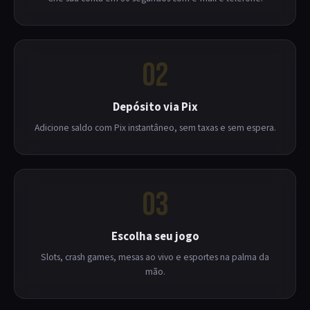
02
Depósito via Pix
Adicione saldo com Pix instantâneo, sem taxas e sem espera.
03
Escolha seu jogo
Slots, crash games, mesas ao vivo e esportes na palma da
mão.