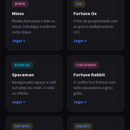
MINAS
BOI
Mines
Fortune Ox
Revele diamantes e evite as
O boi da prosperidade com
minas. Estratégia e sorte em
re-spins e multiplicadores
cada clique.
x10.
Jogar
Jogar
ESPACIAL
COELHINHO
Spaceman
Fortune Rabbit
Navegue pelo espaço e cash
O coelho traz fortuna com
out antes do crash. A volta
wilds expandidos e giros
ao infinito.
grátis.
Jogar
Jogar
RATINHO
DRAGÃO