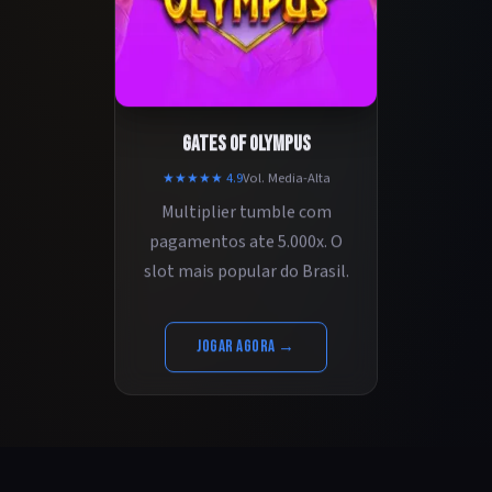
Gates of Olympus
★★★★★ 4.9
Vol. Media-Alta
Multiplier tumble com
pagamentos ate 5.000x. O
slot mais popular do Brasil.
Jogar agora →