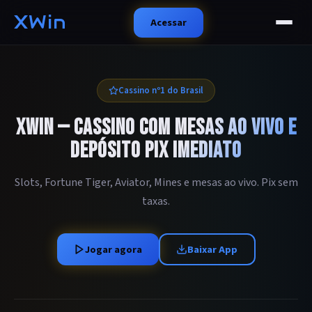
XWin
Acessar
Cassino nº1 do Brasil
XWin — cassino com mesas ao vivo e
depósito Pix imediato
Slots, Fortune Tiger, Aviator, Mines e mesas ao vivo. Pix sem
taxas.
Jogar agora
Baixar App