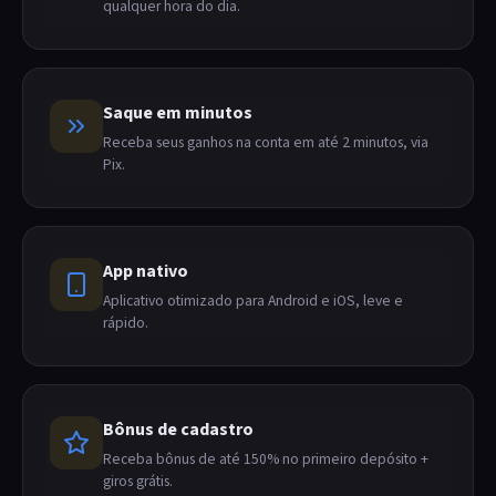
qualquer hora do dia.
Saque em minutos
Receba seus ganhos na conta em até 2 minutos, via
Pix.
App nativo
Aplicativo otimizado para Android e iOS, leve e
rápido.
Bônus de cadastro
Receba bônus de até 150% no primeiro depósito +
giros grátis.