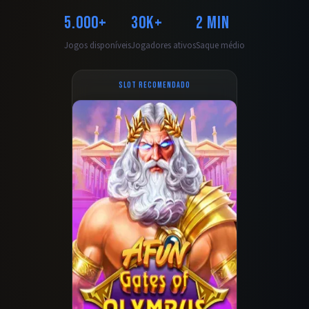
5.000+
30K+
2 min
Jogos disponíveis
Jogadores ativos
Saque médio
SLOT RECOMENDADO