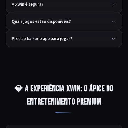
A XWin é segura?
depósito, além de giros grátis em slots selecionados.
Consulte os termos e condições na página de promoções.
Sim. Utilizamos criptografia SSL de 256 bits, servidores
Quais jogos estão disponíveis?
protegidos e protocolos de segurança de nível bancário.
Seus dados pessoais e financeiros estão sempre
Mais de 5.000 jogos: caça-níqueis (Pragmatic, PG Soft,
protegidos.
Preciso baixar o app para jogar?
NetEnt), jogos crash (Aviator, Spaceman, Mines), mesas ao
vivo (roleta, blackjack, bacará) e apostas esportivas.
Não necessariamente. Você pode jogar pelo navegador no
celular ou computador. Mas o app nativo oferece melhor
performance, notificações de bônus e jogos exclusivos.
Baixe em /down/.
💎 A Experiência XWin: O Ápice do
Entretenimento Premium