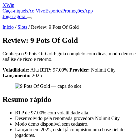
XWin
Caça-níqueis
Ao Vivo
Esportes
Promoções
App
Jogar agora
Início
/
Slots
/
Review: 9 Pots Of Gold
Review: 9 Pots Of Gold
Conheça o 9 Pots Of Gold: guia completo com dicas, modo demo e
análise de risco e retorno.
Volatilidade:
Alta
RTP:
97.00%
Provider:
Nolimit City
Lançamento:
2025
Resumo rápido
RTP de 97.00% com volatilidade alta.
Desenvolvido pela renomada provedora Nolimit City.
Modo demo disponível sem cadastro.
Lançado em 2025, o slot já conquistou uma base fiel de
jogadores.