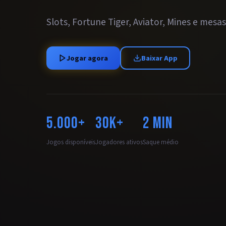
Slots, Fortune Tiger, Aviator, Mines e mesas
Jogar agora
Baixar App
5.000+
30K+
2 min
Jogos disponíveis
Jogadores ativos
Saque médio