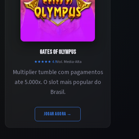
Gates of Olympus
★★★★★ 4.9
Vol. Media-Alta
Multiplier tumble com pagamentos
ate 5.000x. O slot mais popular do
Brasil.
Jogar agora →