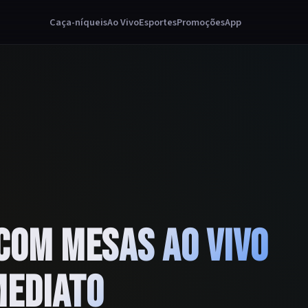
Caça-níqueis
Ao Vivo
Esportes
Promoções
App
com mesas ao vivo
mediato