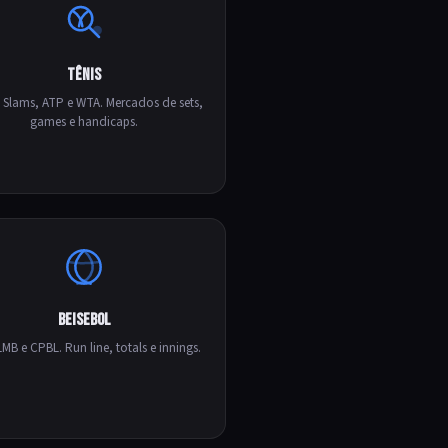
Tênis
 Slams, ATP e WTA. Mercados de sets,
games e handicaps.
Beisebol
MB e CPBL. Run line, totals e innings.