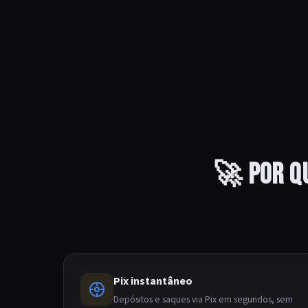
🚀 Por qu
Pix instantâneo
Depósitos e saques via Pix em segundos, sem