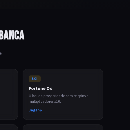
 Banca
e
BOI
Fortune Ox
O boi da prosperidade com re-spins e
multiplicadores x10.
Jogar