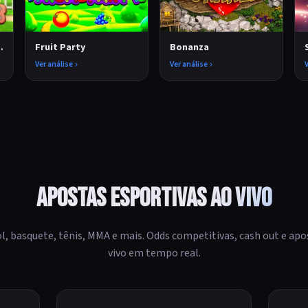
Megaways
Fruit Party
Bonanza
Ver análise
Ver análise
V
Apostas Esportivas ao Vivo
l, basquete, tênis, MMA e mais. Odds competitivas, cash out e apo
vivo em tempo real.