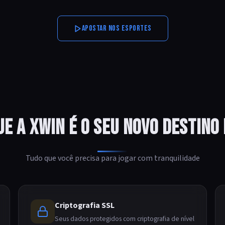
Apostar nos Esportes
e a XWin é o Seu Novo Destino
Tudo que você precisa para jogar com tranquilidade
Criptografia SSL
Seus dados protegidos com criptografia de nível