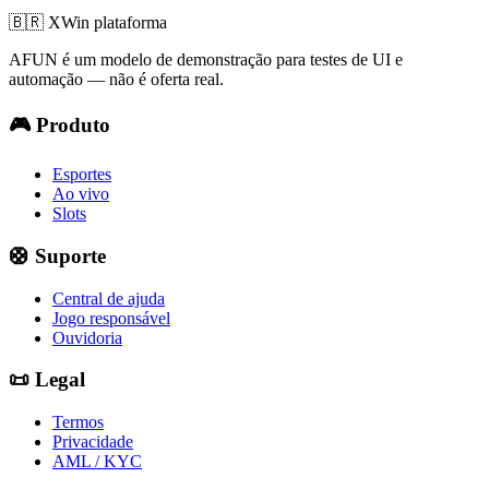
🇧🇷 XWin plataforma
AFUN é um modelo de demonstração para testes de UI e
automação — não é oferta real.
🎮
Produto
Esportes
Ao vivo
Slots
🛟
Suporte
Central de ajuda
Jogo responsável
Ouvidoria
📜
Legal
Termos
Privacidade
AML / KYC