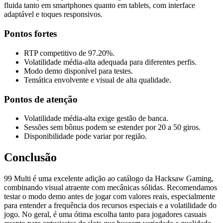
fluida tanto em smartphones quanto em tablets, com interface
adaptável e toques responsivos.
Pontos fortes
RTP competitivo de 97.20%.
Volatilidade média-alta adequada para diferentes perfis.
Modo demo disponível para testes.
Temática envolvente e visual de alta qualidade.
Pontos de atenção
Volatilidade média-alta exige gestão de banca.
Sessões sem bônus podem se estender por 20 a 50 giros.
Disponibilidade pode variar por região.
Conclusão
99 Multi é uma excelente adição ao catálogo da Hacksaw Gaming,
combinando visual atraente com mecânicas sólidas. Recomendamos
testar o modo demo antes de jogar com valores reais, especialmente
para entender a frequência dos recursos especiais e a volatilidade do
jogo. No geral, é uma ótima escolha tanto para jogadores casuais