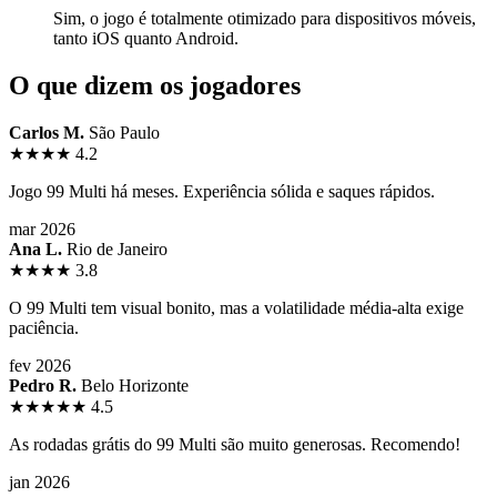
Sim, o jogo é totalmente otimizado para dispositivos móveis,
tanto iOS quanto Android.
O que dizem os jogadores
Carlos M.
São Paulo
★★★★
4.2
Jogo 99 Multi há meses. Experiência sólida e saques rápidos.
mar 2026
Ana L.
Rio de Janeiro
★★★★
3.8
O 99 Multi tem visual bonito, mas a volatilidade média-alta exige
paciência.
fev 2026
Pedro R.
Belo Horizonte
★★★★★
4.5
As rodadas grátis do 99 Multi são muito generosas. Recomendo!
jan 2026