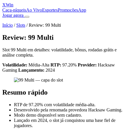
XWin
Caça-níqueis
Ao Vivo
Esportes
Promoções
App
Jogar agora
Início
/
Slots
/
Review: 99 Multi
Review: 99 Multi
Slot 99 Multi em detalhes: volatilidade, bônus, rodadas grátis e
análise completa.
Volatilidade:
Média-Alta
RTP:
97.20%
Provider:
Hacksaw
Gaming
Lançamento:
2024
Resumo rápido
RTP de 97.20% com volatilidade média-alta.
Desenvolvido pela renomada provedora Hacksaw Gaming.
Modo demo disponível sem cadastro.
Lançado em 2024, o slot já conquistou uma base fiel de
jogadores.