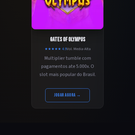
Gates of Olympus
★★★★★ 4.9
Vol. Media-Alta
Multiplier tumble com
pagamentos ate 5.000x. O
slot mais popular do Brasil.
Jogar agora →