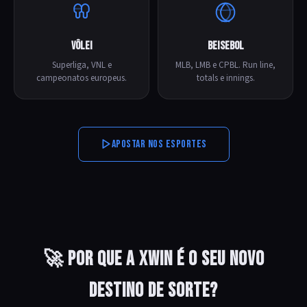
Vôlei
Beisebol
Superliga, VNL e
MLB, LMB e CPBL. Run line,
campeonatos europeus.
totals e innings.
Apostar nos Esportes
🚀 Por que a XWin é o Seu Novo
Destino de Sorte?