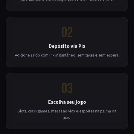
02
Depósito via Pix
Adicione saldo com Pix instantâneo, sem taxas e sem espera.
03
Escolha seu jogo
Slots, crash games, mesas ao vivo e esportes na palma da
mão.