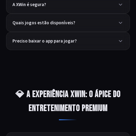
A XWin é segura?
depósito, além de giros grátis em slots selecionados.
Consulte os termos e condições na página de promoções.
Sim. Utilizamos criptografia SSL de 256 bits, servidores
Quais jogos estão disponíveis?
protegidos e protocolos de segurança de nível bancário.
Seus dados pessoais e financeiros estão sempre
Mais de 5.000 jogos: caça-níqueis (Pragmatic, PG Soft,
protegidos.
Preciso baixar o app para jogar?
NetEnt), jogos crash (Aviator, Spaceman, Mines), mesas ao
vivo (roleta, blackjack, bacará) e apostas esportivas.
Não necessariamente. Você pode jogar pelo navegador no
celular ou computador. Mas o app nativo oferece melhor
performance, notificações de bônus e jogos exclusivos.
Baixe em /down/.
💎 A Experiência XWin: O Ápice do
Entretenimento Premium