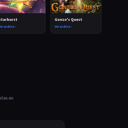
Starburst
Gonzo's Quest
er análise
Ver análise
stas ao