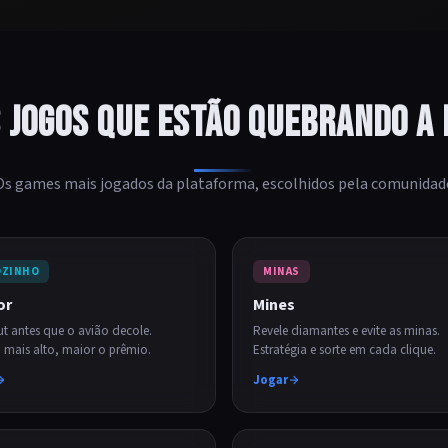
 Jogos que Estão Quebrando a
Os games mais jogados da plataforma, escolhidos pela comunidad
OZINHO
MINAS
or
Mines
t antes que o avião decole.
Revele diamantes e evite as minas.
mais alto, maior o prêmio.
Estratégia e sorte em cada clique.
Jogar