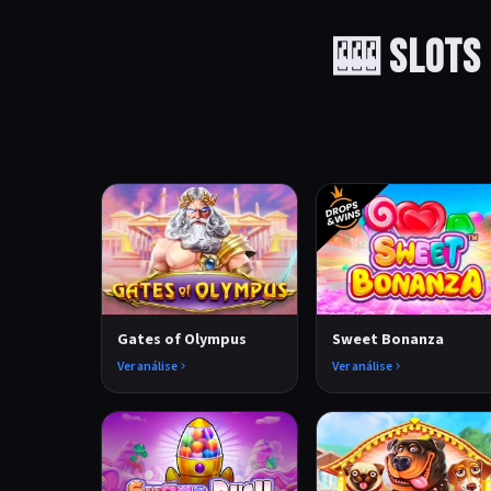
🎰 Slots 
Gates of Olympus
Sweet Bonanza
Ver análise
Ver análise