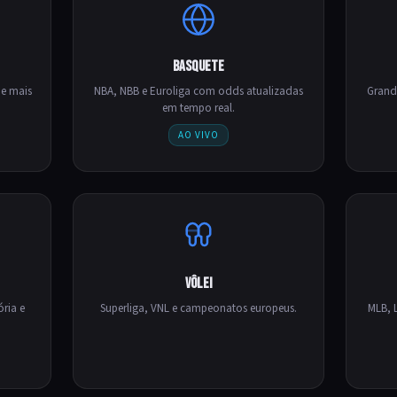
Basquete
 e mais
NBA, NBB e Euroliga com odds atualizadas
Grand
em tempo real.
AO VIVO
Vôlei
ria e
Superliga, VNL e campeonatos europeus.
MLB, L