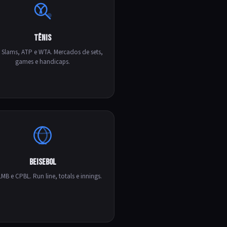
Tênis
 Slams, ATP e WTA. Mercados de sets,
games e handicaps.
Beisebol
MB e CPBL. Run line, totals e innings.