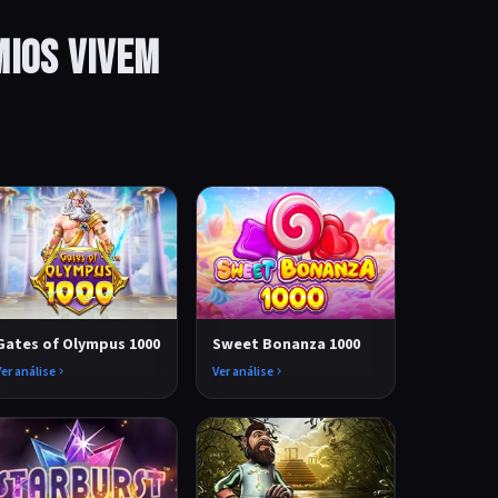
mios Vivem
Gates of Olympus 1000
Sweet Bonanza 1000
er análise
Ver análise