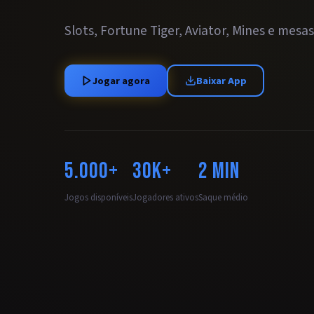
Slots, Fortune Tiger, Aviator, Mines e mesas
Jogar agora
Baixar App
5.000+
30K+
2 min
Jogos disponíveis
Jogadores ativos
Saque médio