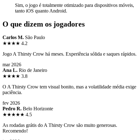
Sim, o jogo é totalmente otimizado para dispositivos móveis,
tanto iOS quanto Android.
O que dizem os jogadores
Carlos M.
São Paulo
★★★★
4.2
Jogo A Thirsty Crow há meses. Experiência sólida e saques rápidos.
mar 2026
Ana L.
Rio de Janeiro
★★★★
3.8
O A Thirsty Crow tem visual bonito, mas a volatilidade média exige
paciência.
fev 2026
Pedro R.
Belo Horizonte
★★★★★
4.5
As rodadas grátis do A Thirsty Crow são muito generosas.
Recomendo!