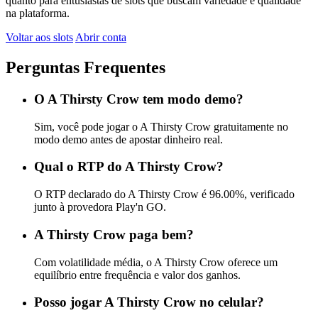
quanto para entusiastas de slots que buscam variedade e qualidade
na plataforma.
Voltar aos slots
Abrir conta
Perguntas Frequentes
O A Thirsty Crow tem modo demo?
Sim, você pode jogar o A Thirsty Crow gratuitamente no
modo demo antes de apostar dinheiro real.
Qual o RTP do A Thirsty Crow?
O RTP declarado do A Thirsty Crow é 96.00%, verificado
junto à provedora Play'n GO.
A Thirsty Crow paga bem?
Com volatilidade média, o A Thirsty Crow oferece um
equilíbrio entre frequência e valor dos ganhos.
Posso jogar A Thirsty Crow no celular?