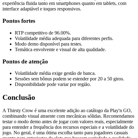
experiência fluida tanto em smartphones quanto em tablets, com
interface adaptável e toques responsivos.
Pontos fortes
RTP competitivo de 96.00%.
Volatilidade média adequada para diferentes perfis.
Modo demo disponível para testes.
Temática envolvente e visual de alta qualidade.
Pontos de atenção
Volatilidade média exige gestão de banca.
Sessões sem bônus podem se estender por 20 a 50 giros.
Disponibilidade pode variar por região.
Conclusão
A Thirsty Crow é uma excelente adição ao catálogo da Play'n GO,
combinando visual atraente com mecânicas sólidas. Recomendamos
testar o modo demo antes de jogar com valores reais, especialmente
para entender a frequência dos recursos especiais e a volatilidade do
jogo. No geral, é uma ótima escolha tanto para jogadores casuais