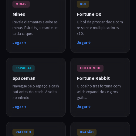
MINAS
BOI
Mines
Fortune Ox
Revele diamantes e evite as
O boi da prosperidade com
minas. Estratégia e sorte em
re-spins e multiplicadores
cada clique.
x10.
Jogar
Jogar
ESPACIAL
COELHINHO
Spaceman
Fortune Rabbit
Navegue pelo espaço e cash
O coelho traz fortuna com
out antes do crash. A volta
wilds expandidos e giros
ao infinito.
grátis.
Jogar
Jogar
RATINHO
DRAGÃO