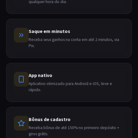
qualquer hora do dia.
Saque em minutos
Receba seus ganhos na conta em até 2 minutos, via
Pix.
App nativo
Aplicativo otimizado para Android e iOS, leve e
rápido.
Bônus de cadastro
Receba bônus de até 150% no primeiro depósito +
giros grátis.