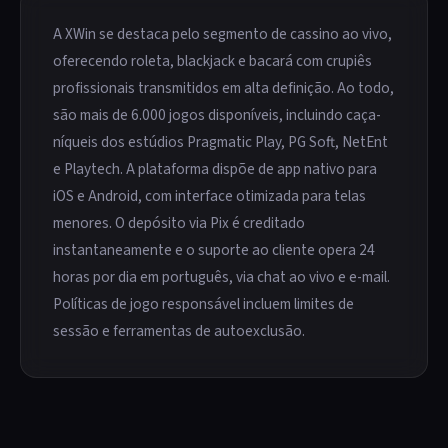
A XWin se destaca pelo segmento de cassino ao vivo,
oferecendo roleta, blackjack e bacará com crupiês
profissionais transmitidos em alta definição. Ao todo,
são mais de 6.000 jogos disponíveis, incluindo caça-
níqueis dos estúdios Pragmatic Play, PG Soft, NetEnt
e Playtech. A plataforma dispõe de app nativo para
iOS e Android, com interface otimizada para telas
menores. O depósito via Pix é creditado
instantaneamente e o suporte ao cliente opera 24
horas por dia em português, via chat ao vivo e e-mail.
Políticas de jogo responsável incluem limites de
sessão e ferramentas de autoexclusão.