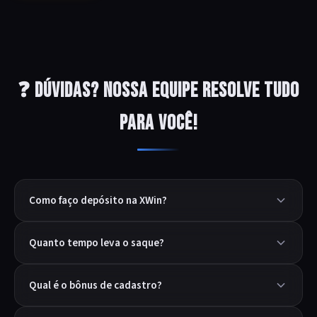
❓ Dúvidas? Nossa Equipe Resolve Tudo
para Você!
Como faço depósito na XWin?
Basta acessar sua conta, clicar em "Depositar", escolher Pix
Quanto tempo leva o saque?
e escanear o QR code ou copiar a chave. O saldo cai em
segundos, sem taxas. Também aceitamos Visa, Mastercard,
Saques via Pix são processados em até 2 minutos na maioria
Bitcoin e Ethereum.
Qual é o bônus de cadastro?
dos casos. Em períodos de alta demanda, o prazo máximo é
de 30 minutos. Não cobramos taxas de saque.
Novos jogadores recebem bônus de até 150% no primeiro