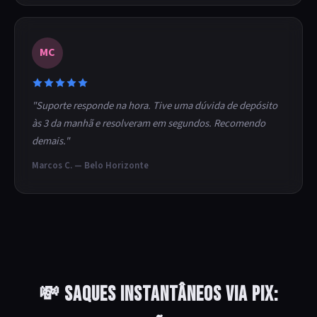
MC
"Suporte responde na hora. Tive uma dúvida de depósito
às 3 da manhã e resolveram em segundos. Recomendo
demais."
Marcos C. — Belo Horizonte
💸 Saques Instantâneos via Pix: