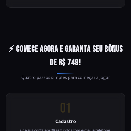
⚡ Comece Agora e Garanta seu Bônus
de R$ 749!
Quatro passos simples para começar a jogar
01
Cadastro
Crie sua conta em 30 segundos com e-mail e telefone.