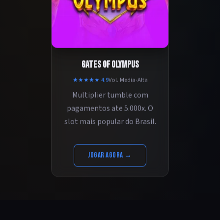
Gates of Olympus
★★★★★ 4.9
Vol. Media-Alta
Multiplier tumble com
pagamentos ate 5.000x. O
slot mais popular do Brasil.
Jogar agora →