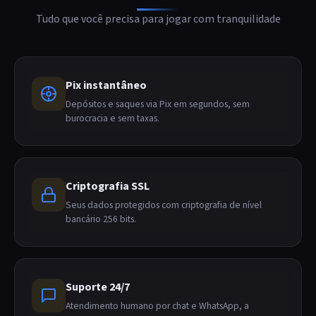
Tudo que você precisa para jogar com tranquilidade
Pix instantâneo
Depósitos e saques via Pix em segundos, sem
burocracia e sem taxas.
Criptografia SSL
Seus dados protegidos com criptografia de nível
bancário 256 bits.
Suporte 24/7
Atendimento humano por chat e WhatsApp, a