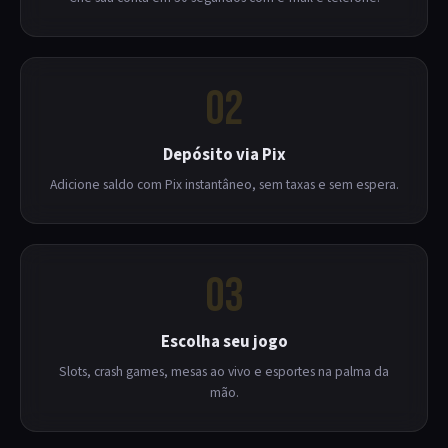
02
Depósito via Pix
Adicione saldo com Pix instantâneo, sem taxas e sem espera.
03
Escolha seu jogo
Slots, crash games, mesas ao vivo e esportes na palma da
mão.