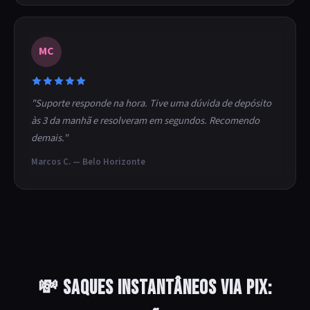
MC
"Suporte responde na hora. Tive uma dúvida de depósito
às 3 da manhã e resolveram em segundos. Recomendo
demais."
Marcos C. — Belo Horizonte
💸 Saques Instantâneos via Pix: