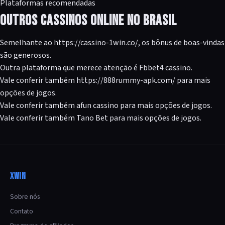
Plataformas recomendadas
Outros cassinos online no Brasil
Semelhante ao
https://cassino-1win.co/
, os bônus de boas-vindas
são generosos.
Outra plataforma que merece atenção é
Fbbet4 cassino
.
Vale conferir também
https://888rummy-apk.com/
para mais
opções de jogos.
Vale conferir também
afun cassino
para mais opções de jogos.
Vale conferir também
Tano Bet
para mais opções de jogos.
XWin
Sobre nós
Contato