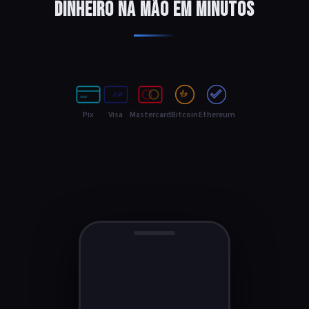
Dinheiro na Mão em Minutos
Pix
Visa
Mastercard
Bitcoin
Ethereum