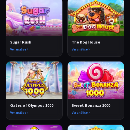
Sugar Rush
The Dog House
Ver análise
Ver análise
Gates of Olympus 1000
Sweet Bonanza 1000
Ver análise
Ver análise