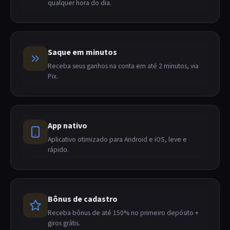
qualquer hora do dia.
Saque em minutos
Receba seus ganhos na conta em até 2 minutos, via
Pix.
App nativo
Aplicativo otimizado para Android e iOS, leve e
rápido.
Bônus de cadastro
Receba bônus de até 150% no primeiro depósito +
giros grátis.