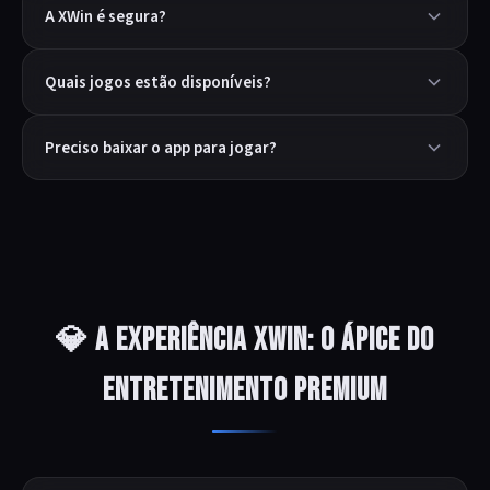
A XWin é segura?
depósito, além de giros grátis em slots selecionados.
Consulte os termos e condições na página de promoções.
Sim. Utilizamos criptografia SSL de 256 bits, servidores
Quais jogos estão disponíveis?
protegidos e protocolos de segurança de nível bancário.
Seus dados pessoais e financeiros estão sempre
Mais de 5.000 jogos: caça-níqueis (Pragmatic, PG Soft,
protegidos.
Preciso baixar o app para jogar?
NetEnt), jogos crash (Aviator, Spaceman, Mines), mesas ao
vivo (roleta, blackjack, bacará) e apostas esportivas.
Não necessariamente. Você pode jogar pelo navegador no
celular ou computador. Mas o app nativo oferece melhor
performance, notificações de bônus e jogos exclusivos.
Baixe em /down/.
💎 A Experiência XWin: O Ápice do
Entretenimento Premium