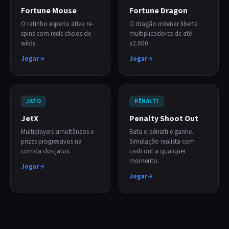
Fortune Mouse
Fortune Dragon
O ratinho esperto ativa re-
O dragão milenar liberta
spins com reels cheios de
multiplicadores de até
wilds.
x2.000.
Jogar
Jogar
JATO
PÊNALTI
JetX
Penalty Shoot Out
Multiplayers simultâneos e
Bata o pênalti e ganhe.
prizes progressivos na
Simulação realista com
corrida dos jatos.
cash out a qualquer
momento.
Jogar
Jogar