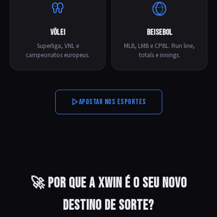
Vôlei
Beisebol
Superliga, VNL e
MLB, LMB e CPBL. Run line,
campeonatos europeus.
totals e innings.
Apostar nos Esportes
🚀 Por que a XWin é o Seu Novo
Destino de Sorte?