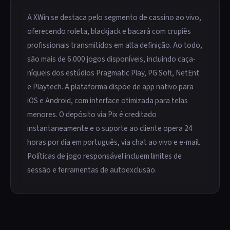
A XWin se destaca pelo segmento de cassino ao vivo,
oferecendo roleta, blackjack e bacará com crupiês
profissionais transmitidos em alta definição. Ao todo,
são mais de 6.000 jogos disponíveis, incluindo caça-
níqueis dos estúdios Pragmatic Play, PG Soft, NetEnt
e Playtech. A plataforma dispõe de app nativo para
iOS e Android, com interface otimizada para telas
menores. O depósito via Pix é creditado
instantaneamente e o suporte ao cliente opera 24
horas por dia em português, via chat ao vivo e e-mail.
Políticas de jogo responsável incluem limites de
sessão e ferramentas de autoexclusão.