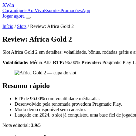
XWin
Caça-níqueis
Ao Vivo
Esportes
Promoções
App
Jogar agora
Início
/
Slots
/
Review: Africa Gold 2
Review: Africa Gold 2
Slot Africa Gold 2 em detalhes: volatilidade, bônus, rodadas grátis e a
Volatilidade:
Média-Alta
RTP:
96.00%
Provider:
Pragmatic Play
L
Resumo rápido
RTP de 96.00% com volatilidade média-alta.
Desenvolvido pela renomada provedora Pragmatic Play.
Modo demo disponível sem cadastro.
Lançado em 2024, o slot já conquistou uma base fiel de jogador
Nota editorial:
3.9/5