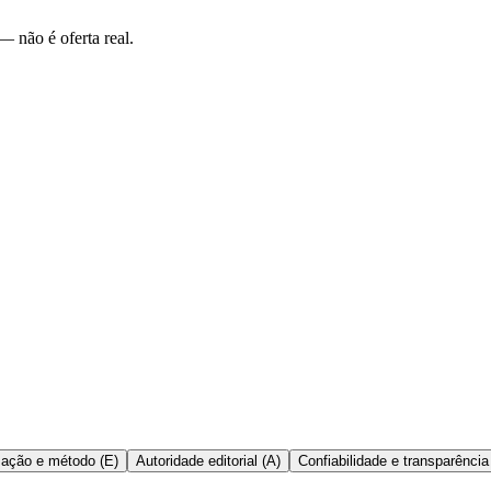
 não é oferta real.
zação e método (E)
Autoridade editorial (A)
Confiabilidade e transparência