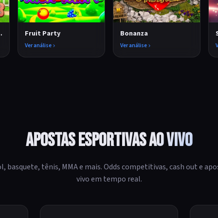
Megaways
Fruit Party
Bonanza
Ver análise
Ver análise
V
Apostas Esportivas ao Vivo
l, basquete, tênis, MMA e mais. Odds competitivas, cash out e apo
vivo em tempo real.