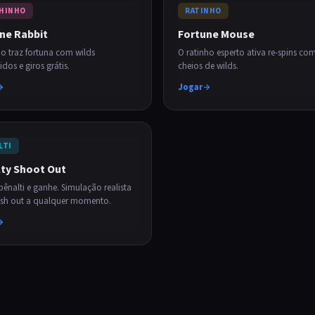
HINHO
RATINHO
ne Rabbit
Fortune Mouse
o traz fortuna com wilds
O ratinho esperto ativa re-spins com
dos e giros grátis.
cheios de wilds.
Jogar
LTI
ty Shoot Out
pênalti e ganhe. Simulação realista
sh out a qualquer momento.