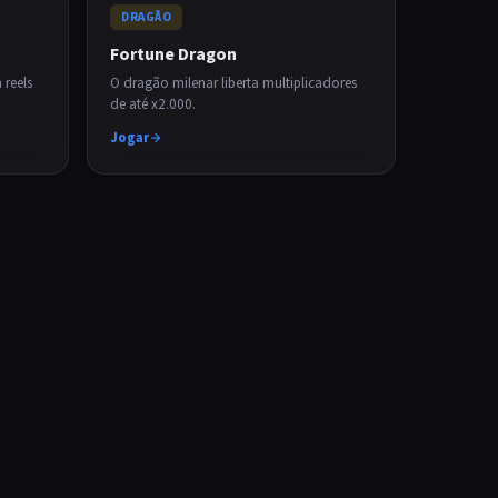
DRAGÃO
Fortune Dragon
 reels
O dragão milenar liberta multiplicadores
de até x2.000.
Jogar