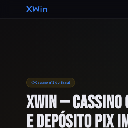
XWin
Cassino nº1 do Brasil
XWin — cassino 
e depósito Pix i