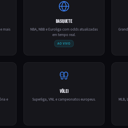
Basquete
 e mais
NBA, NBB e Euroliga com odds atualizadas
Grand
em tempo real.
AO VIVO
Vôlei
ria e
Superliga, VNL e campeonatos europeus.
MLB, L