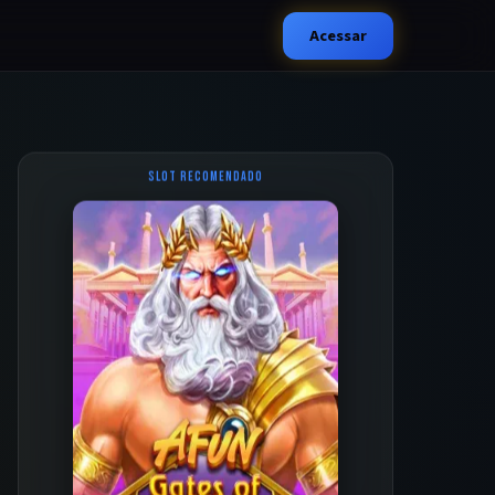
Acessar
SLOT RECOMENDADO