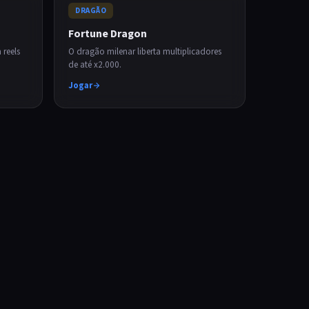
DRAGÃO
Fortune Dragon
 reels
O dragão milenar liberta multiplicadores
de até x2.000.
Jogar