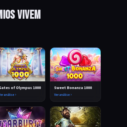
mios Vivem
Gates of Olympus 1000
Sweet Bonanza 1000
er análise
Ver análise