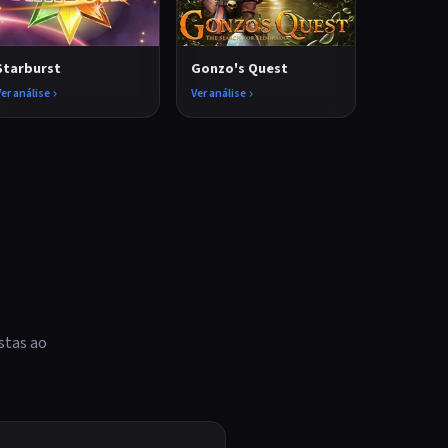
Starburst
Gonzo's Quest
er análise
Ver análise
stas ao