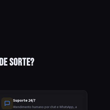
 de Sorte?
Suporte 24/7
Atendimento humano por chat e WhatsApp, a