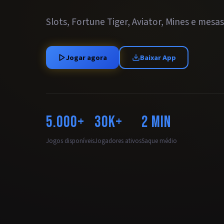
Slots, Fortune Tiger, Aviator, Mines e mesas
Jogar agora
Baixar App
5.000+
30K+
2 min
Jogos disponíveis
Jogadores ativos
Saque médio