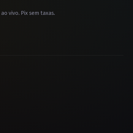
 ao vivo. Pix sem taxas.