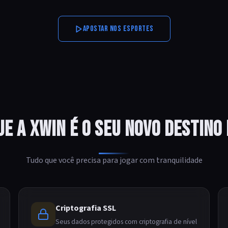
Apostar nos Esportes
e a XWin é o Seu Novo Destino
Tudo que você precisa para jogar com tranquilidade
Criptografia SSL
Seus dados protegidos com criptografia de nível