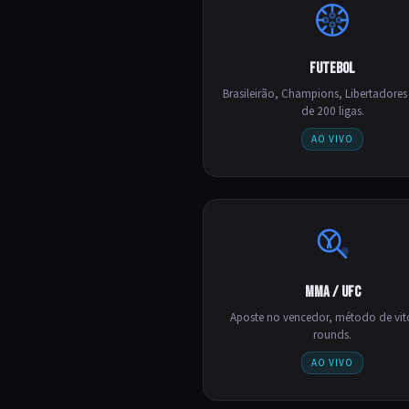
Futebol
Brasileirão, Champions, Libertadores
de 200 ligas.
AO VIVO
MMA / UFC
Aposte no vencedor, método de vitó
rounds.
AO VIVO