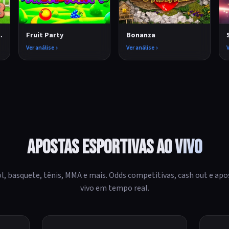
Megaways
Fruit Party
Bonanza
Ver análise
Ver análise
V
Apostas Esportivas ao Vivo
l, basquete, tênis, MMA e mais. Odds competitivas, cash out e apo
vivo em tempo real.