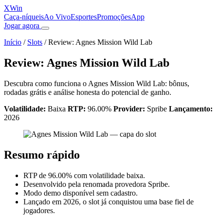
XWin
Caça-níqueis
Ao Vivo
Esportes
Promoções
App
Jogar agora
Início
/
Slots
/
Review: Agnes Mission Wild Lab
Review: Agnes Mission Wild Lab
Descubra como funciona o Agnes Mission Wild Lab: bônus,
rodadas grátis e análise honesta do potencial de ganho.
Volatilidade:
Baixa
RTP:
96.00%
Provider:
Spribe
Lançamento:
2026
Resumo rápido
RTP de 96.00% com volatilidade baixa.
Desenvolvido pela renomada provedora Spribe.
Modo demo disponível sem cadastro.
Lançado em 2026, o slot já conquistou uma base fiel de
jogadores.