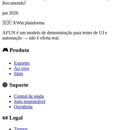
Recomendo!
jan 2026
🇧🇷 XWin plataforma
AFUN é um modelo de demonstração para testes de UI e
automação — não é oferta real.
🎮
Produto
Esportes
Ao vivo
Slots
🛟
Suporte
Central de ajuda
Jogo responsável
Ouvidoria
📜
Legal
Termos