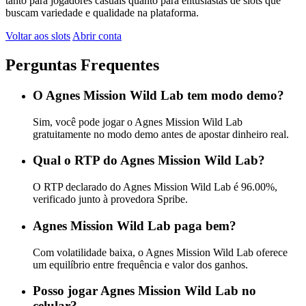
tanto para jogadores casuais quanto para entusiastas de slots que
buscam variedade e qualidade na plataforma.
Voltar aos slots
Abrir conta
Perguntas Frequentes
O Agnes Mission Wild Lab tem modo demo?
Sim, você pode jogar o Agnes Mission Wild Lab
gratuitamente no modo demo antes de apostar dinheiro real.
Qual o RTP do Agnes Mission Wild Lab?
O RTP declarado do Agnes Mission Wild Lab é 96.00%,
verificado junto à provedora Spribe.
Agnes Mission Wild Lab paga bem?
Com volatilidade baixa, o Agnes Mission Wild Lab oferece
um equilíbrio entre frequência e valor dos ganhos.
Posso jogar Agnes Mission Wild Lab no
celular?