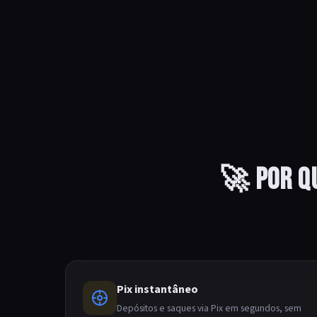
🚀 Por qu
Pix instantâneo
Depósitos e saques via Pix em segundos, sem