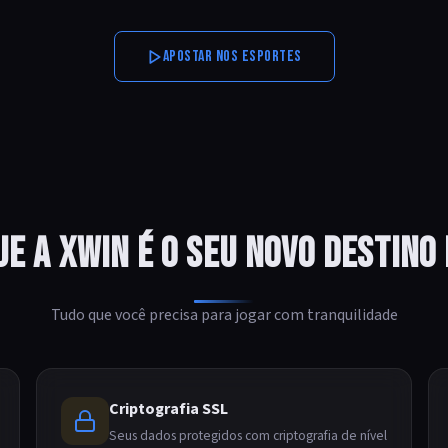
Apostar nos Esportes
e a XWin é o Seu Novo Destino
Tudo que você precisa para jogar com tranquilidade
Criptografia SSL
Seus dados protegidos com criptografia de nível