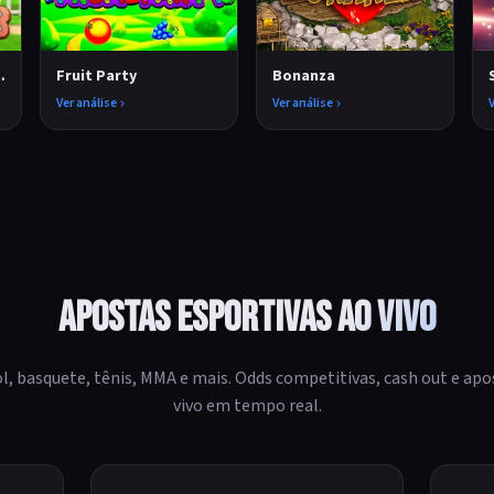
Megaways
Fruit Party
Bonanza
Ver análise
Ver análise
V
Apostas Esportivas ao Vivo
l, basquete, tênis, MMA e mais. Odds competitivas, cash out e apo
vivo em tempo real.