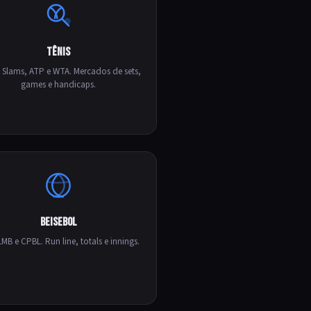
Tênis
 Slams, ATP e WTA. Mercados de sets,
games e handicaps.
Beisebol
MB e CPBL. Run line, totals e innings.