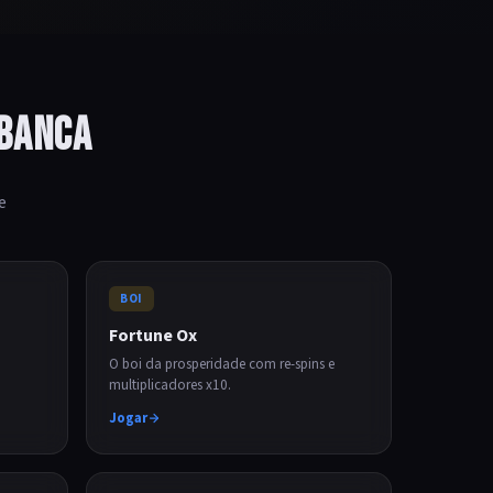
 Banca
e
BOI
Fortune Ox
O boi da prosperidade com re-spins e
multiplicadores x10.
Jogar