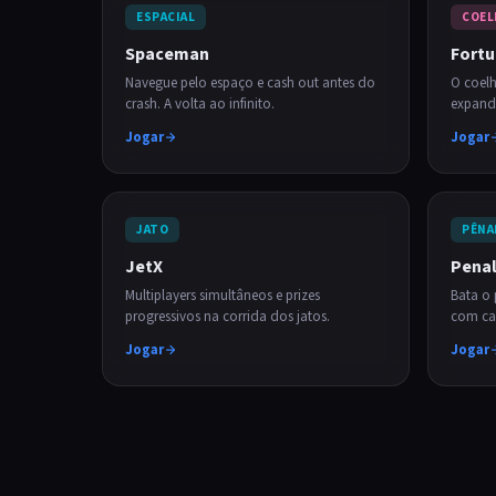
ESPACIAL
COEL
Spaceman
Fortu
Navegue pelo espaço e cash out antes do
O coelh
crash. A volta ao infinito.
expandi
Jogar
Jogar
JATO
PÊNA
JetX
Penal
Multiplayers simultâneos e prizes
Bata o 
progressivos na corrida dos jatos.
com ca
Jogar
Jogar