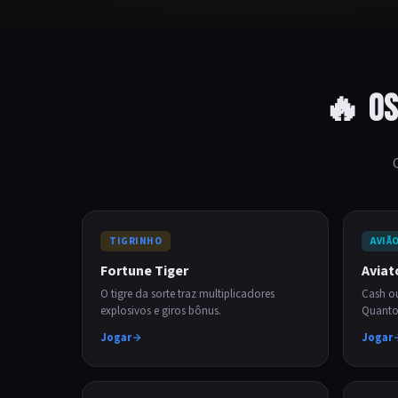
🔥 Os
TIGRINHO
AVIÃ
Fortune Tiger
Aviat
O tigre da sorte traz multiplicadores
Cash ou
explosivos e giros bônus.
Quanto 
Jogar
Jogar