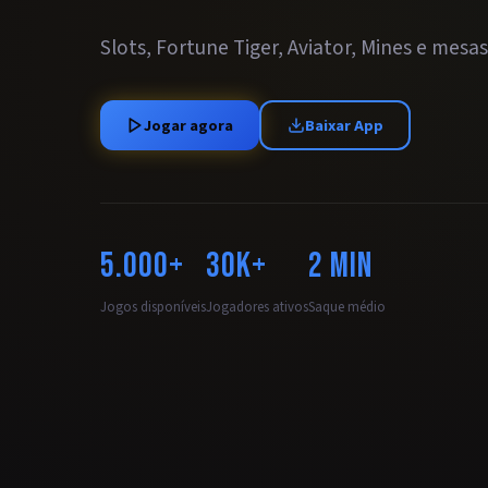
Slots, Fortune Tiger, Aviator, Mines e mesas
Jogar agora
Baixar App
5.000+
30K+
2 min
Jogos disponíveis
Jogadores ativos
Saque médio