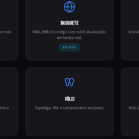
Basquete
 e mais
NBA, NBB e Euroliga com odds atualizadas
Grand
em tempo real.
AO VIVO
Vôlei
ria e
Superliga, VNL e campeonatos europeus.
MLB, L