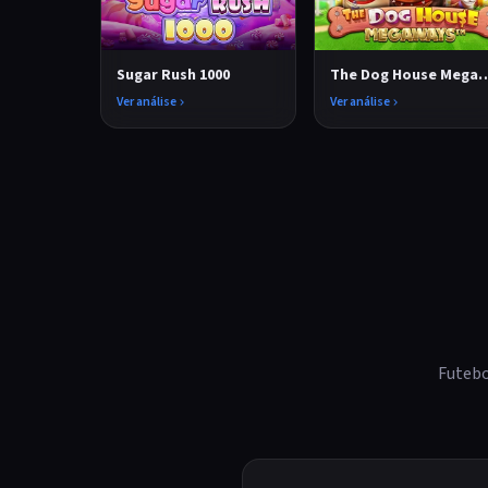
Sugar Rush 1000
The Dog House 
Ver análise
Ver análise
Futebo