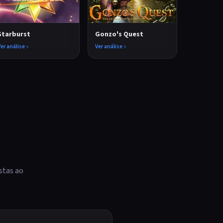
Starburst
Gonzo's Quest
er análise
Ver análise
stas ao